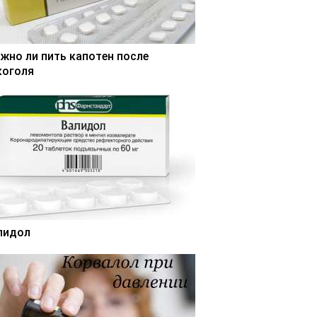
жно ли пить капотен после
коголя
лидол