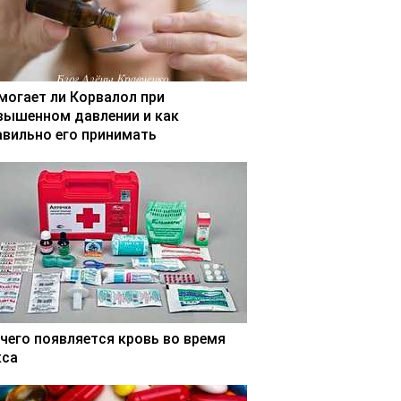
могает ли Корвалол при
вышенном давлении и как
авильно его принимать
 чего появляется кровь во время
кса