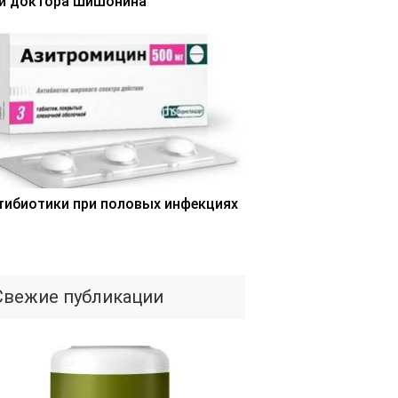
и доктора Шишонина
тибиотики при половых инфекциях
Свежие публикации