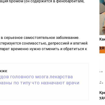
ация бромом (он содержится в фенобарбитале,
 в серьезное самостоятельное заболевание.
Ка
теризуется сонливостью, депрессией и апатией.
парат временно нужно отменить и обратиться к
кже:
удов головного мозга лекарства
азны по типу что назначают врачи
Кр
уд