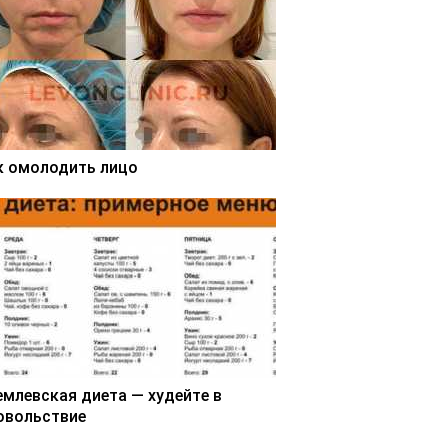
к омолодить лицо
емлевская диета — худейте в
овольствие