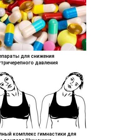
епараты для снижения
утричерепного давления
лный комплекс гимнастики для