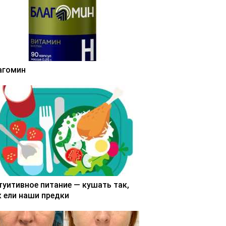
агомин
туитивное питание — кушать так,
к ели наши предки