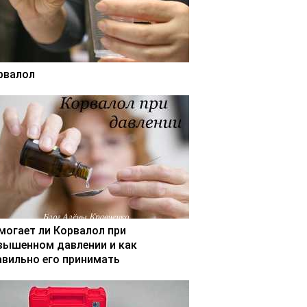
рвалол
могает ли Корвалол при
вышенном давлении и как
авильно его принимать