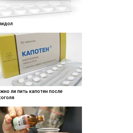
лидол
жно ли пить капотен после
коголя