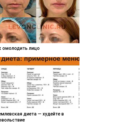
к омолодить лицо
емлевская диета — худейте в
овольствие