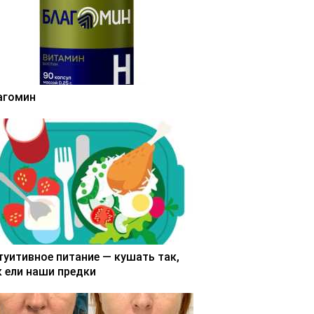
агомин
туитивное питание — кушать так,
к ели наши предки