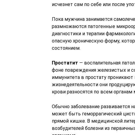
исчезнет сам по себе или после уп
Пока мужчина занимается самолече
размножаются патогенные микроор
диагностики и терапии фармаколог
опасную хроническую форму, кото
состоянием.
Простатит
— воспалительная патол
фоне повреждения железистых и с
иммунитета в простату проникают 
жизнедеятельности они продуциру
крови разносятся по всем органам
Обычно заболевание развивается н
может быть геморрагический цисти
прямой кишке. В медицинской лите
возбудителей болезни из первичных