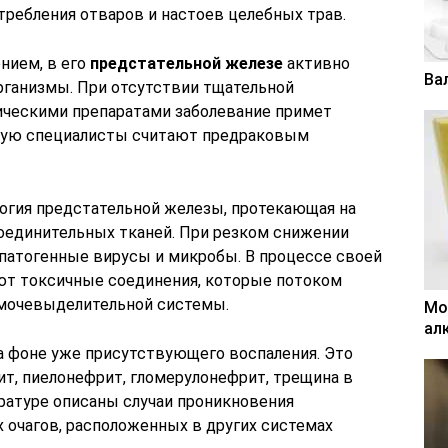
отребления отваров и настоев целебных трав.
нием, в его
предстательной железе
активно
Ва
ганизмы. При отсутствии тщательной
ическими препаратами заболевание примет
рую специалисты считают предраковым
огия предстательной железы, протекающая на
оединительных тканей. При резком снижении
патогенные вирусы и микробы. В процессе своей
ют токсичные соединения, которые потоком
 мочевыделительной системы.
Мо
ал
а фоне уже присутствующего воспаления. Это
т, пиелонефрит, гломерулонефрит, трещина в
ратуре описаны случаи проникновения
 очагов, расположенных в других системах