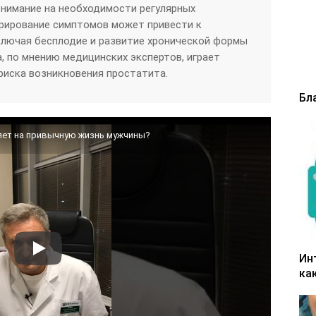
нимание на необходимости регулярных
орирование симптомов может привести к
ключая бесплодие и развитие хронической формы
, по мнению медицинских экспертов, играет
риска возникновения простатита.
Бл
ияет на привычную жизнь мужчины?
Ин
ка