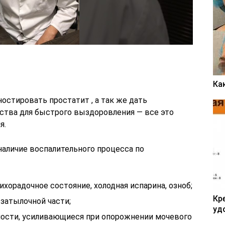
Ка
остировать простатит , а так же дать
ства для быстрого выздоровления — все это
я.
наличие воспалительного процесса по
хорадочное состояние, холодная испарина, озноб;
Кр
 затылочной части;
уд
ости, усиливающиеся при опорожнении мочевого