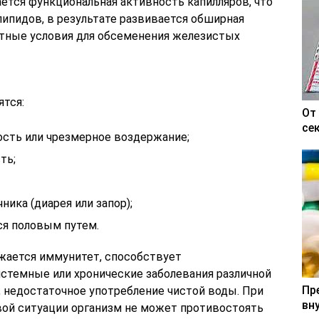
ется функциональная активность капилляров, что
липидов, в результате развивается обширная
ятные условия для обсеменения железистых
тся:
От
се
ость или чрезмерное воздержание;
ть;
ика (диарея или запор);
ся половым путем.
жается иммунитет, способствует
стемные или хронические заболевания различной
Пр
, недостаточное употребление чистой воды. При
вн
ой ситуации организм не может противостоять