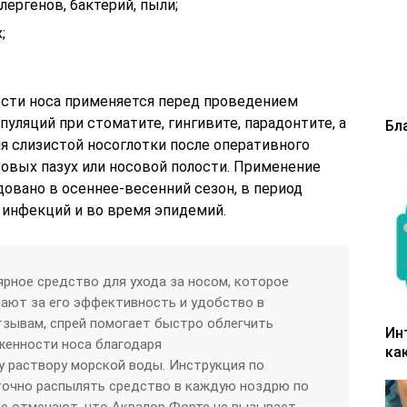
лергенов, бактерий, пыли;
;
ости носа применяется перед проведением
уляций при стоматите, гингивите, парадонтите, а
Бл
я слизистой носоглотки после оперативного
овых пазух или носовой полости. Применение
овано в осеннее-весенний сезон, в период
инфекций и во время эпидемий.
ярное средство для ухода за носом, которое
ают за его эффективность и удобство в
тзывам, спрей помогает быстро облегчить
Ин
женности носа благодаря
ка
 раствору морской воды. Инструкция по
точно распылять средство в каждую ноздрю по