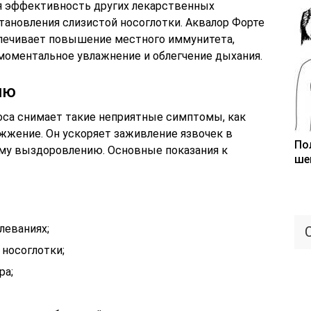
я эффективность других лекарственных
тановления слизистой носоглотки. Аквалор Форте
спечивает повышение местного иммунитета,
 моментальное увлажнение и облегчение дыхания.
ию
оса снимает такие неприятные симптомы, как
и жжение. Он ускоряет заживление язвочек в
По
ему выздоровлению. Основные показания к
ше
леваниях;
 носоглотки;
ра;