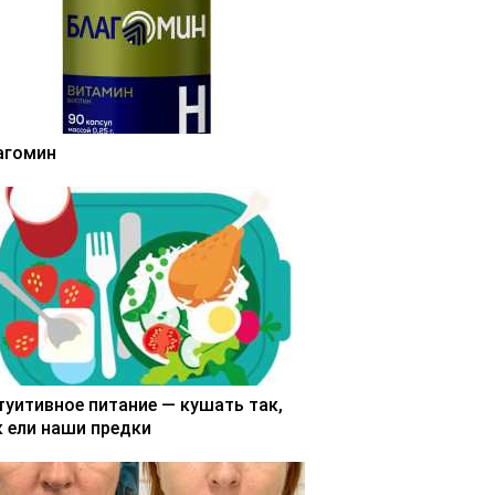
агомин
туитивное питание — кушать так,
к ели наши предки