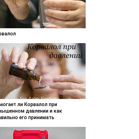
рвалол
могает ли Корвалол при
вышенном давлении и как
авильно его принимать