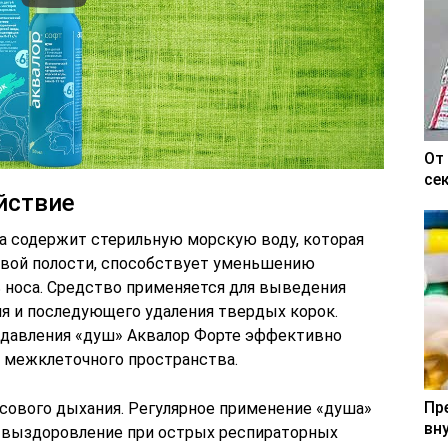
От
се
йствие
а содержит стерильную морскую воду, которая
овой полости, способствует уменьшению
ь носа. Средство применяется для выведения
ия и последующего удаления твердых корок.
 давления «душ» Аквалор Форте эффективно
 межклеточного пространства.
Пр
сового дыхания. Регулярное применение «душа»
вн
я выздоровление при острых респираторных