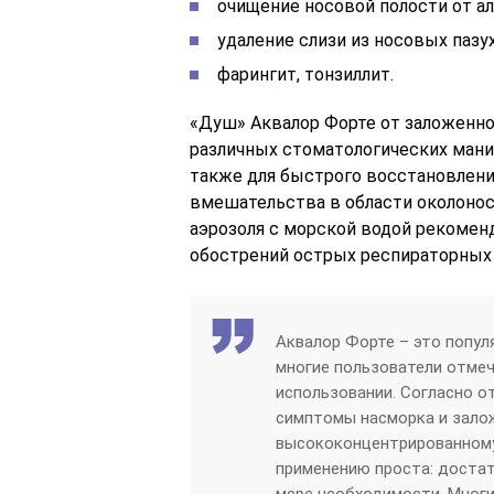
очищение носовой полости от ал
удаление слизи из носовых пазух
фарингит, тонзиллит.
«Душ» Аквалор Форте от заложенн
различных стоматологических манип
также для быстрого восстановлени
вмешательства в области околонос
аэрозоля с морской водой рекоменд
обострений острых респираторных 
Аквалор Форте – это попул
многие пользователи отмеч
использовании. Согласно о
симптомы насморка и зало
высококонцентрированному
применению проста: доста