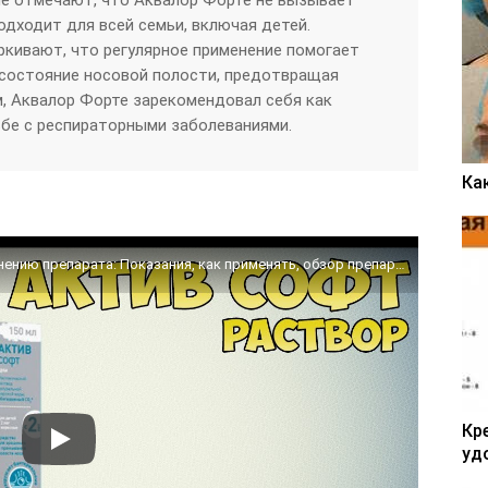
ие отмечают, что Аквалор Форте не вызывает
одходит для всей семьи, включая детей.
кивают, что регулярное применение помогает
состояние носовой полости, предотвращая
м, Аквалор Форте зарекомендовал себя как
бе с респираторными заболеваниями.
Ка
Аквалор Актив Софт инструкция по применению препарата: Показания, как применять, обзор препарата
Кр
уд