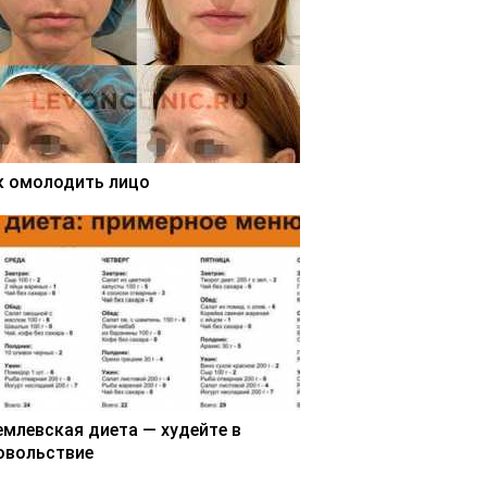
к омолодить лицо
емлевская диета — худейте в
овольствие