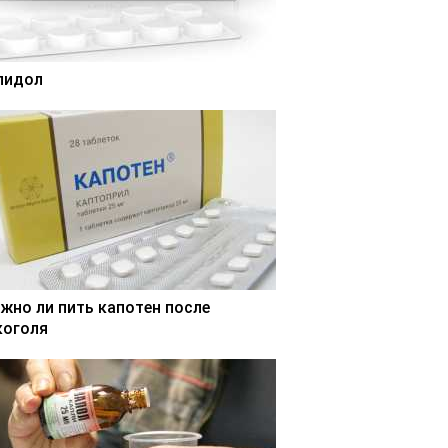
лидол
жно ли пить капотен после
коголя