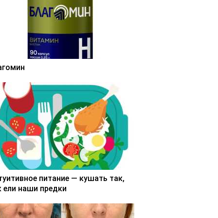
агомин
туитивное питание — кушать так,
к ели наши предки