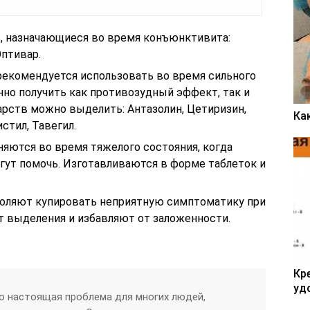
з, назначающиеся во время конъюнктивита:
Оптивар.
рекомендуется использовать во время сильного
нно получить как противозудный эффект, так и
арств можно выделить: Антазолин, Цетиризин,
Ка
стил, Тавегил.
яются во время тяжелого состояния, когда
гут помочь. Изготавливаются в форме таблеток и
оляют купировать неприятную симптоматику при
т выделения и избавляют от заложенности.
Кр
уд
о настоящая проблема для многих людей,