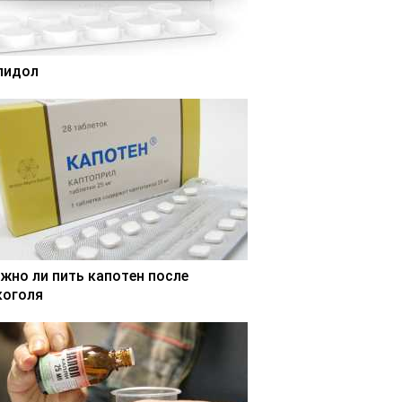
лидол
жно ли пить капотен после
коголя