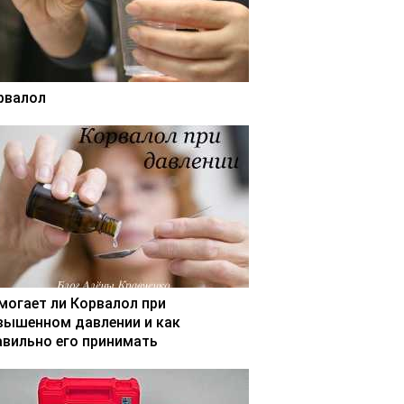
рвалол
могает ли Корвалол при
вышенном давлении и как
авильно его принимать