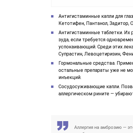
Антигистаминные капли для гла
Кетотифен, Пантанол, Задитор, 
Антигистаминные таблетки. Их 
зуда, если требуется одновреме
успокаивающий. Среди этих лек
Супрастин, Левоцетиризин, Фени
Гормональные средства. Примен
остальные препараты уже не мо
инъекций.
Сосудосуживающие капли. Позв
аллергическом рините — убираю
Аллергия на амброзию — эт