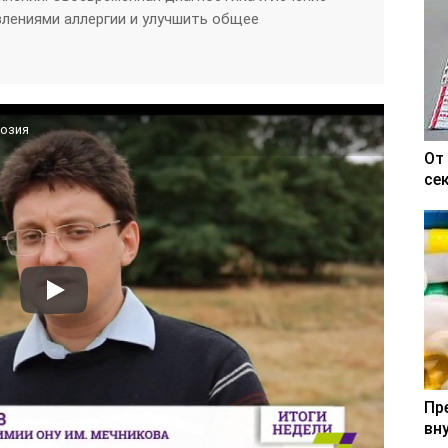
влениями аллергии и улучшить общее
розия
От
се
Пр
вн