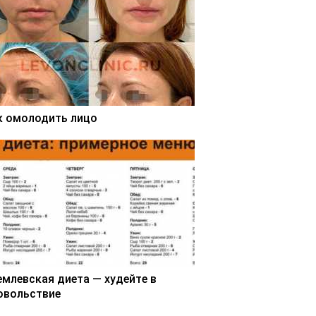
к омолодить лицо
емлевская диета — худейте в
овольствие