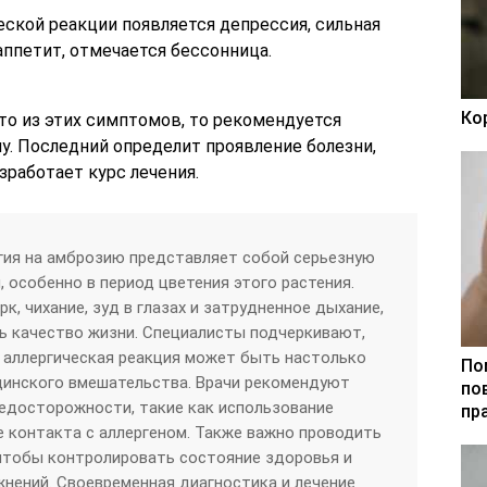
ческой реакции появляется депрессия, сильная
ппетит, отмечается бессонница.
Ко
-то из этих симптомов, то рекомендуется
чу. Последний определит проявление болезни,
зработает курс лечения.
гия на амброзию представляет собой серьезную
 особенно в период цветения этого растения.
к, чихание, зуд в глазах и затрудненное дыхание,
ь качество жизни. Специалисты подчеркивают,
 аллергическая реакция может быть настолько
По
цинского вмешательства. Врачи рекомендуют
по
едосторожности, такие как использование
пр
е контакта с аллергеном. Также важно проводить
чтобы контролировать состояние здоровья и
нений. Своевременная диагностика и лечение