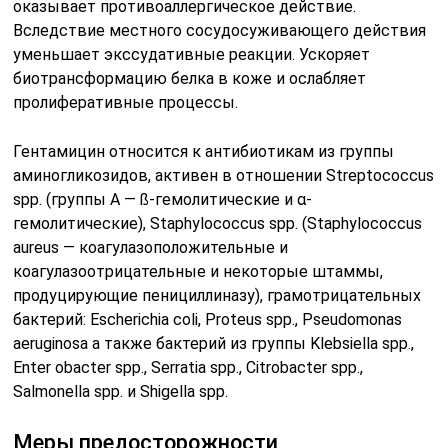
оказывает противоаллергическое действие.
Вследствие местного сосудосуживающего действия
уменьшает экссудативные реакции. Ускоряет
биотрансформацию белка в коже и ослабляет
пролиферативные процессы.
Гентамицин относится к антибиотикам из группы
аминогликозидов, активен в отношении Streptococcus
spp. (группы А — ß-гемолитические и α-
гемолитические), Staphylococcus spp. (Staphylococcus
aureus — коагулазоположительные и
коагулазоотрицательные и некоторые штаммы,
продуцирующие пенициллиназу), грамотрицательных
бактерий: Escherichia coli, Proteus spp., Pseudomonas
aeruginosa а также бактерий из группы Klebsiella spp.,
Enter obacter spp., Serratia spp., Citrobacter spp.,
Salmonella spp. и Shigella spp.
Меры предосторожности