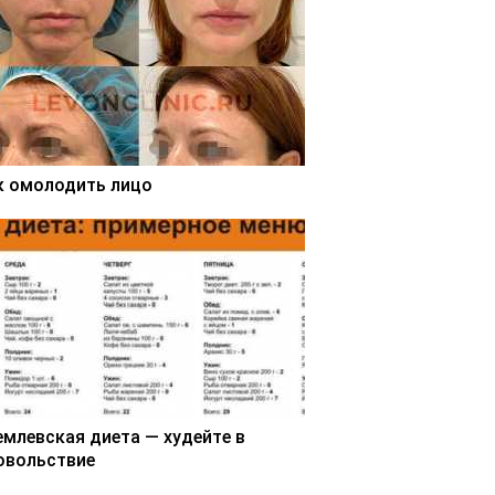
к омолодить лицо
емлевская диета — худейте в
овольствие