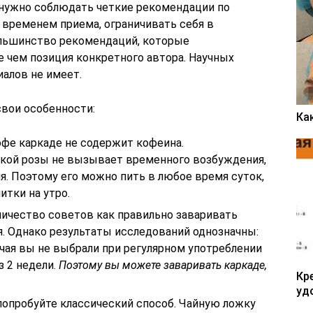
е нужно соблюдать четкие рекомендации по
 временем приема, ограничивать себя в
ольшинство рекомендаций, которые
е чем позиция конкретного автора. Научных
алов не имеет.
свои особенности:
Ка
кофе каркаде не содержит кофеина.
ской розы не вызывает временного возбуждения,
я. Поэтому его можно пить в любое время суток,
тки на утро.
личество советов как правильно заваривать
я. Однако результаты исследований однозначны:
чая вы не выбрали при регулярном употреблении
з 2 недели.
Поэтому вы можете заваривать каркаде,
Кр
уд
попробуйте классический способ. Чайную ложку