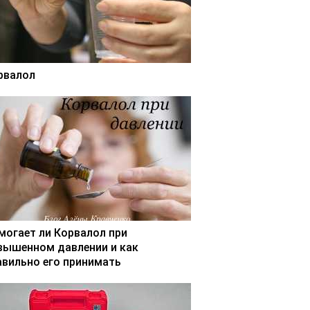
рвалол
могает ли Корвалол при
вышенном давлении и как
авильно его принимать