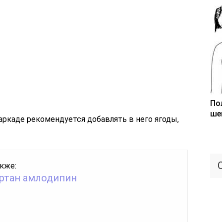
По
ше
аркаде рекомендуется добавлять в него ягоды,
кже:
ртан амлодипин