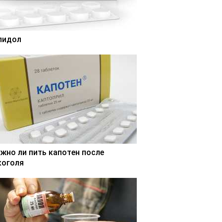
лидол
жно ли пить капотен после
коголя