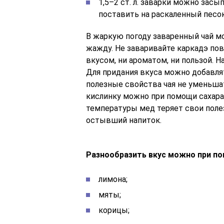
1,5–2 ст. л. заварки можно засып
поставить на раскаленный песок
В жаркую погоду заваренный чай мо
жажду. Не заваривайте каркадэ пов
вкусом, ни ароматом, ни пользой. 
Для придания вкуса можно добавля
полезные свойства чая не уменьшат
кислинку можно при помощи сахара
температуры мед теряет свои поле
остывший напиток.
Разнообразить вкус можно при п
лимона;
мяты;
корицы;