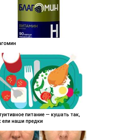
агомин
туитивное питание — кушать так,
к ели наши предки