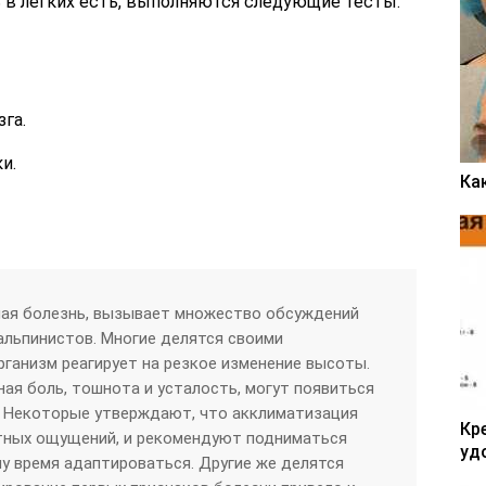
 в легких есть, выполняются следующие тесты:
га.
и.
Ка
ная болезнь, вызывает множество обсуждений
альпинистов. Многие делятся своими
рганизм реагирует на резкое изменение высоты.
ная боль, тошнота и усталость, могут появиться
. Некоторые утверждают, что акклиматизация
Кр
тных ощущений, и рекомендуют подниматься
уд
му время адаптироваться. Другие же делятся