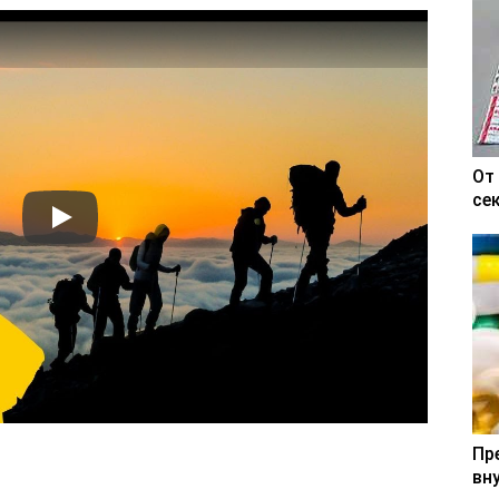
От
се
Пр
вн