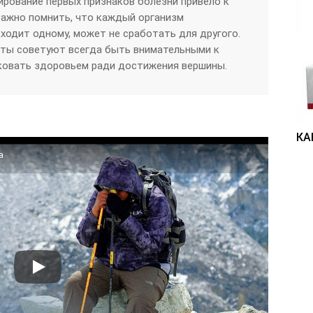
рирование первых признаков болезни привело к
Важно помнить, что каждый организм
дходит одному, может не сработать для другого.
ты советуют всегда быть внимательными к
сковать здоровьем ради достижения вершины.
КА
а