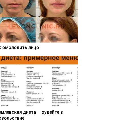
к омолодить лицо
емлевская диета — худейте в
овольствие