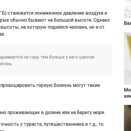
ГБ) становится пониженное давление воздуха и
орые обычно бывают на большой высоте. Однако
Ва
 высоты, на которую поднялся человек, но и от
ал.
днимается на гору, тем больше у него шансов
лезнь.
спровоцировать горную болезнь могут такие
Мо
ал
но проживающих в долине или на берегу моря.
чность у туриста, путешественника и т.д., то