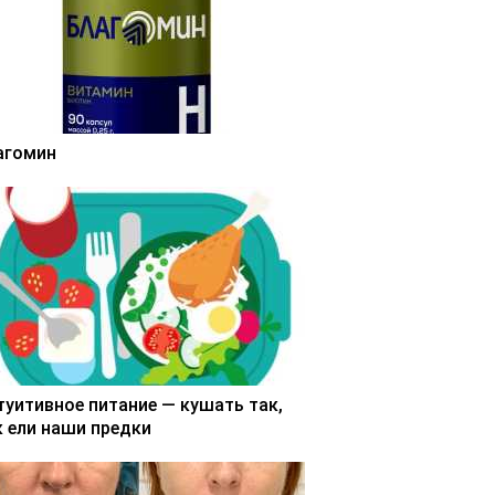
агомин
туитивное питание — кушать так,
к ели наши предки