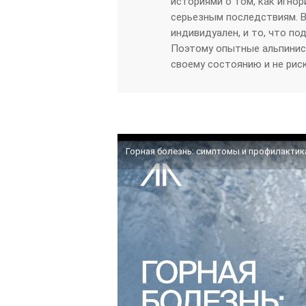
историями о том, как игно
серьезным последствиям. 
индивидуален, и то, что по
Поэтому опытные альпинис
своему состоянию и не ри
Горная болезнь: симптомы и профилактик