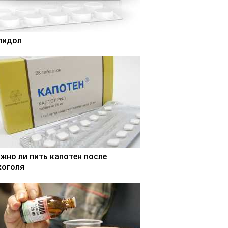
лидол
жно ли пить капотен после
коголя