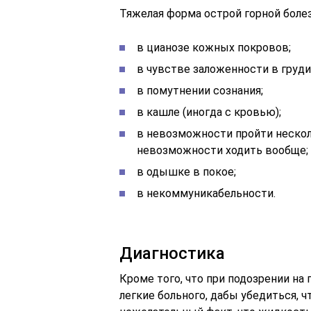
Тяжелая форма острой горной боле
в цианозе кожных покровов;
в чувстве заложенности в груди
в помутнении сознания;
в кашле (иногда с кровью);
в невозможности пройти нескол
невозможности ходить вообще;
в одышке в покое;
в некоммуникабельности.
Диагностика
Кроме того, что при подозрении на
легкие больного, дабы убедиться, 