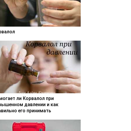
рвалол
могает ли Корвалол при
вышенном давлении и как
авильно его принимать