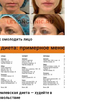
к омолодить лицо
емлевская диета — худейте в
овольствие