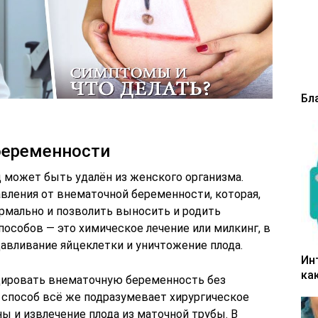
Бл
беременности
д может быть удалён из женского организма.
вления от внематочной беременности, которая,
ормально и позволить выносить и родить
пособов — это химическое лечение или милкинг, в
авливание яйцеклетки и уничтожение плода.
Ин
ка
дировать внематочную беременность без
 способ всё же подразумевает хирургическое
 и извлечение плода из маточной трубы. В