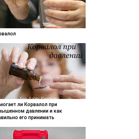
рвалол
могает ли Корвалол при
вышенном давлении и как
авильно его принимать