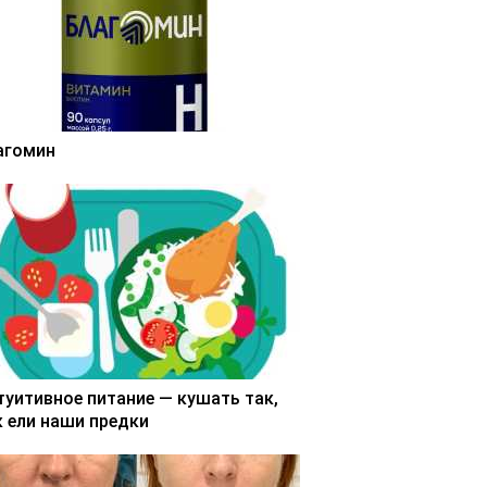
агомин
туитивное питание — кушать так,
к ели наши предки