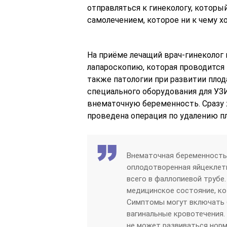
отправляться к гинекологу, который
самолечением, которое ни к чему х
На приёме лечащий врач-гинеколог
лапароскопию, которая проводится
также патологии при развитии пло
специального оборудования для УЗИ
внематочную беременность. Сразу
проведена операция по удалению пл
Внематочная беременность
оплодотворенная яйцеклетк
всего в фаллопиевой трубе
медицинское состояние, ко
Симптомы могут включать 
вагинальные кровотечения.
не может развиваться норм