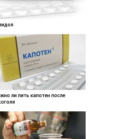
лидол
жно ли пить капотен после
коголя