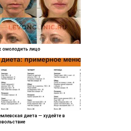
к омолодить лицо
емлевская диета — худейте в
овольствие