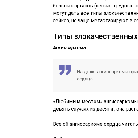
больных органов (легкие, грудные ж
могут дать все типы злокачественн
лейкоз, но чаще метастазируют в с
Типы злокачественных
Ангиосаркома
На долю ангиосаркомы прих
сердца.
«Любимым местом» ангиосаркомы сч
девять случаях из десяти , она рас
Все об ангиосаркоме сердца читать