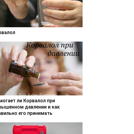
рвалол
могает ли Корвалол при
вышенном давлении и как
авильно его принимать