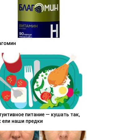
агомин
туитивное питание — кушать так,
к ели наши предки