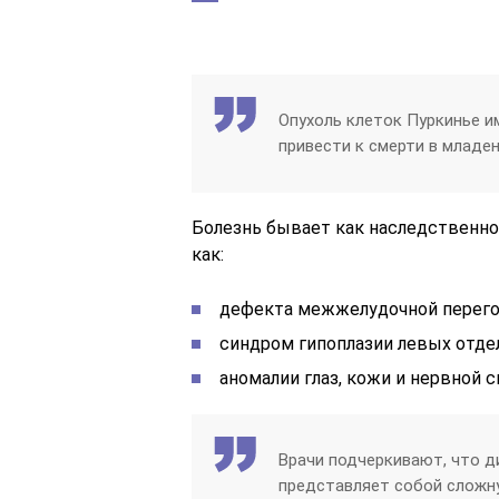
Опухоль клеток Пуркинье и
привести к смерти в младен
Болезнь бывает как наследственной
как:
дефекта межжелудочной перего
синдром гипоплазии левых отде
аномалии глаз, кожи и нервной 
Врачи подчеркивают, что д
представляет собой сложн