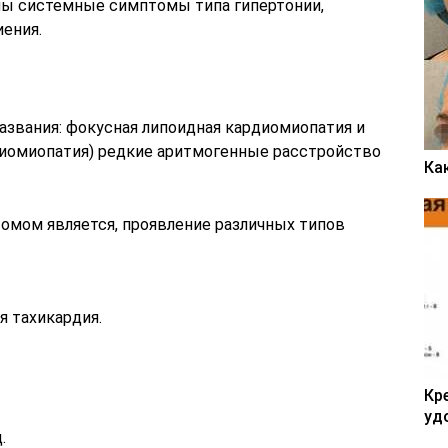
рны системные симптомы типа гипертонии,
иения.
названия: фокусная липоидная кардиомиопатия и
диомиопатия) редкие аритмогенные расстройство
Ка
мом является, проявление различных типов
 тахикардия.
Кр
уд
.