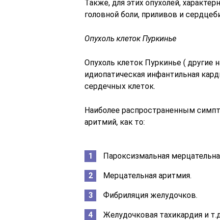
Также, для этих опухолей, характе
головной боли, приливов и сердцеб
Опухоль клеток Пуркинье
Опухоль клеток Пуркинье ( другие 
идиопатическая инфантильная кар
сердечных клеток.
Наиболее распространенным симпто
аритмий, как то:
Пароксизмальная мерцательная
Мерцательная аритмия.
Фибриляция желудочков.
Желудочковая тахикардия и т.д