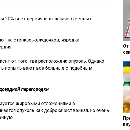
ся 20% всех первичных злокачественных
ют на стенках желудочков, изредка
От
ердия.
се
ит от того, где расположена опухоль. Однако
сть испытывают все больные с подобным
дсердной перегородки
изуется жировыми отложениями в
ается опухоль как доброкачественная, но очень
енную.
Пр
вн