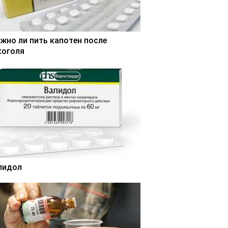
жно ли пить капотен после
коголя
лидол