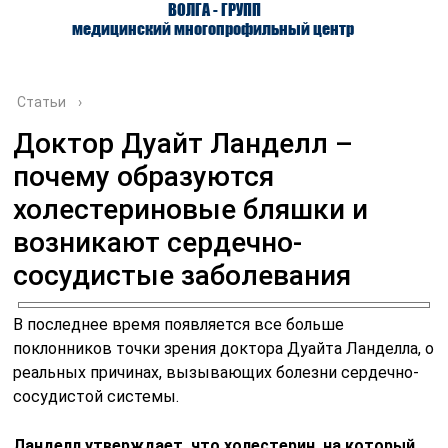
ВОЛГА - ГРУПП
медицинский многопрофильный центр
Статьи
›
Доктор Дуайт Ланделл –
почему образуются
О ЦЕНТРЕ
ВРАЧИ
УСЛУГИ
холестериновые бляшки и
возникают сердечно-
сосудистые заболевания
В последнее время появляется все больше
поклонников точки зрения доктора Дуайта Ланделла, о
реальных причинах, вызывающих болезни сердечно-
сосудистой системы.
Ланделл утверждает, что холестерин, на который