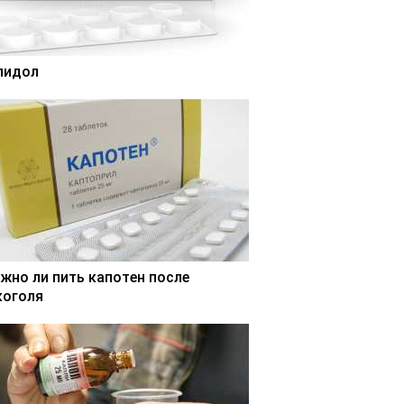
лидол
жно ли пить капотен после
коголя