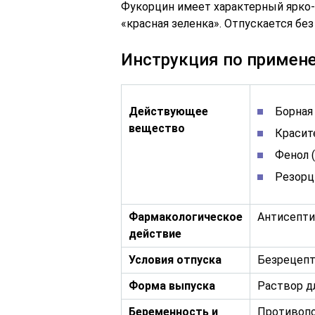
Фукорцин имеет характерный ярко
«красная зеленка». Отпускается без
Инструкция по примен
Действующее
Борная 
вещество
Красит
Фенол (
Резорци
Фармакологическое
Антисепти
действие
Условия отпуска
Безрецеп
Форма выпуска
Раствор д
Беременность и
Противопо