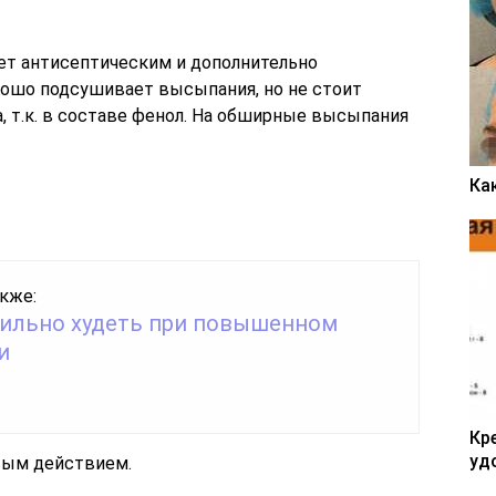
ает антисептическим и дополнительно
ошо подсушивает высыпания, но не стоит
, т.к. в составе фенол. На обширные высыпания
Ка
кже:
вильно худеть при повышенном
и
Кр
уд
вым действием.