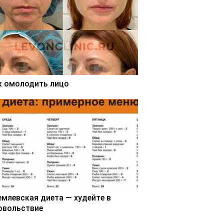
к омолодить лицо
емлевская диета — худейте в
овольствие