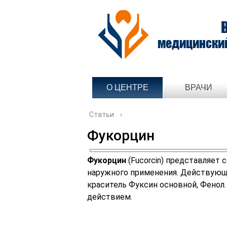
медицински
О ЦЕНТРЕ
ВРАЧИ
Статьи
›
Фукорцин
Фукорцин
(Fucorcin) представляет
наружного применения. Действующи
краситель Фуксин основной, Фенол
действием.