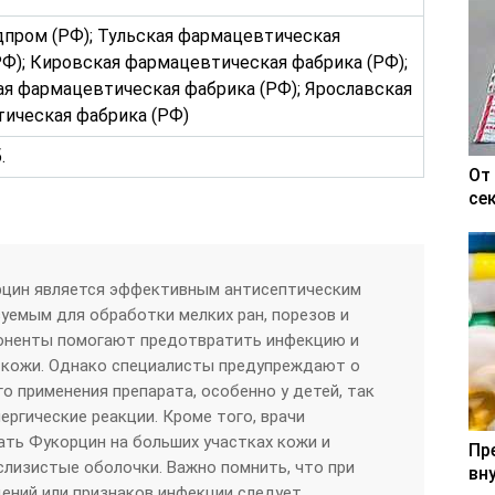
пром (РФ); Тульская фармацевтическая
РФ); Кировская фармацевтическая фабрика (РФ);
я фармацевтическая фабрика (РФ); Ярославская
ическая фабрика (РФ)
.
От
се
рцин является эффективным антисептическим
уемым для обработки мелких ран, порезов и
поненты помогают предотвратить инфекцию и
кожи. Однако специалисты предупреждают о
 применения препарата, особенно у детей, так
ергические реакции. Кроме того, врачи
ть Фукорцин на больших участках кожи и
Пр
 слизистые оболочки. Важно помнить, что при
вн
ений или признаков инфекции следует