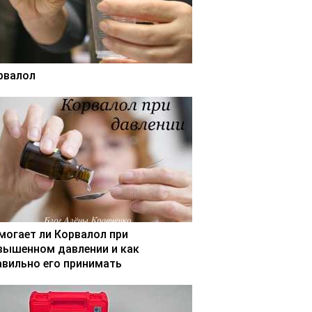
рвалол
могает ли Корвалол при
вышенном давлении и как
авильно его принимать