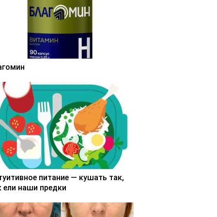
агомин
туитивное питание — кушать так,
к ели наши предки