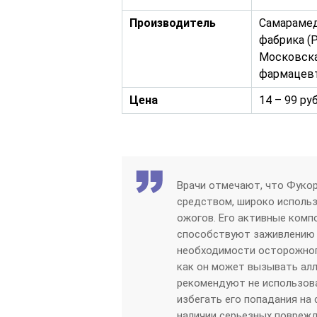
Производитель
Самарамед
фабрика (
Московска
фармацевт
Цена
14 – 99 руб
Врачи отмечают, что Фуко
средством, широко использ
ожогов. Его активные ком
способствуют заживлению 
необходимости осторожного
как он может вызывать алл
рекомендуют не использова
избегать его попадания на
наличии серьезных поврежд