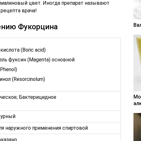
-малиновый цвет. Иногда препарат называют
 рецепта врача!
Ва
ению Фукорцина
кислота (Boric acid)
ель фуксин (Magenta) основной
Phenol)
нол (Resorcinolum)
Мо
ческое; Бактерицидное
ал
турный
ля наружного применения спиртовой
казано