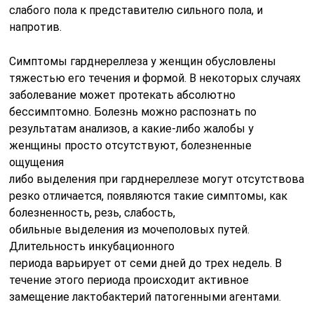
слабого пола к представителю сильного пола, и
напротив.
Симптомы гарднереллеза у женщин обусловлены
тяжестью его течения и формой. В некоторых случаях
заболевание может протекать абсолютно
бессимптомно. Болезнь можно распознать по
результатам анализов, а какие-либо жалобы у
женщины просто отсутствуют, болезненные
ощущения
либо
выделения
при
гарднереллезе
могут
отсутствоват
резко отличается, появляются такие симптомы, как
болезненность,
резь
,
слабость
,
обильные
выделения
из мочеполовых путей.
Длительность инкубационного
периода
варьирует
от
семи
дней
до
трех недель. В
течение этого периода происходит активное
замещение
лактобактерий патогенными агентами
.