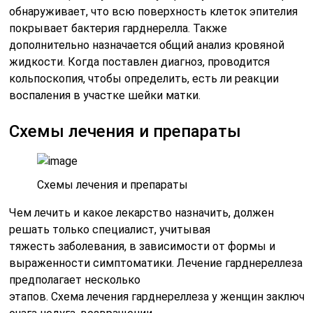
обнаруживает, что всю поверхность клеток эпителия
покрывает бактерия гарднерелла. Также
дополнительно назначается общий анализ кровяной
жидкости.
Когда
поставлен
диагноз
, проводится
кольпоскопия, чтобы определить, есть ли
реакции
воспаления
в
участке
шейки
матки
.
Схемы
лечения
и
препараты
Схемы
лечения
и
препараты
Чем
лечить
и
какое лекарство назначить, должен
решать только специалист,
учитывая
тяжесть
заболевания, в зависимости от формы и
выраженности симптоматики. Лечение гарднереллеза
предполагает несколько
этапов.
Схема
лечения
гарднереллеза
у
женщин
заключа