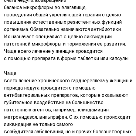
очага
недуга,
возвращении
баланса
микрофлоры
во
влагалище
,
проведении
общей
укрепляющей
терапии
с целью
повышения естественных резистентных функций
организма. Обязательно назначаются антибиотики.
Их
назначает специалист
с
целью
ликвидации
патогенной микрофлоры и торможения
ее
развития.
Чаще всего
лечение
у
женщин
проводится
с
помощью
препарата
в
форме
таблетки
или капсулы.
Чаще
всего
лечение
хронического
гарднереллеза
у
женщин
и
о
периода недуга проводится с помощью
антибактериальных препаратов, которые оказывают
губительное воздействие на большинство
патогенных агентов, например, клиндамицин,
метронидазол, вильпрафен. С их помощью происходит
ликвидация не только самого
возбудителя
заболевания
,
но
и
прочих
болезнетворных
м