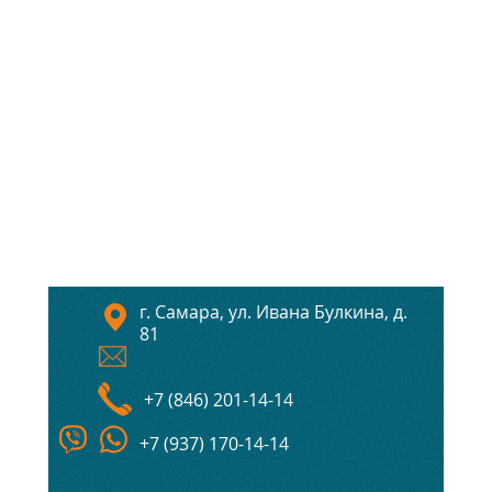
г. Самара, ул. Ивана Булкина, д.
81
+7 (846) 201-14-14
+7 (937) 170-14-14