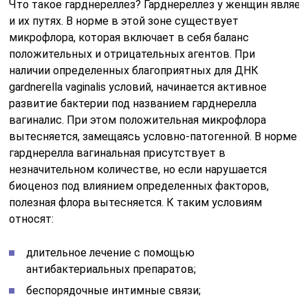
Что
такое
гарднереллез
?
Гарднереллез
у
женщин
являет
и их путях
.
В
норме
в
этой зоне существует
микрофлора, которая включает в себя
баланс
положительных и отрицательных агентов
. При
наличии определенных благоприятных для ДНК
gardnerella vaginalis условий, начинается активное
развитие бактерии под названием гарднерелла
вагиналис. При этом положительная микрофлора
вытесняется, замещаясь условно-патогенной. В норме
гарднерелла вагинальная присутствует в
незначительном количестве, но если нарушается
биоценоз под влиянием определенных факторов,
полезная флора вытесняется. К таким условиям
относят:
длительное лечение с помощью
антибактериальных препаратов;
беспорядочные интимные связи;