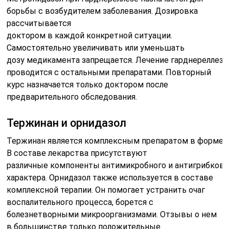
борьбы с возбудителем заболевания. Дозировка
рассчитывается
доктором
в
каждой
конкретной
ситуации
.
Самостоятельно увеличивать или уменьшать
дозу
медикамента
запрещается.
Лечение
гарднереллеза
проводится
с
остальными препаратами. Повторный
курс назначается только доктором после
предварительного обследования.
Тержинан
и
орнидазол
Тержинан
является
комплексным
препаратом
в
форме
В составе лекарства присутствуют
различные
компоненты
антимикробного
и
антигрибково
характера. Орнидазол также используется в составе
комплексной терапии. Он помогает устранить очаг
воспалительного процесса, борется с
болезнетворными микроорганизмами. Отзывы о нем
в большинстве только положительные.