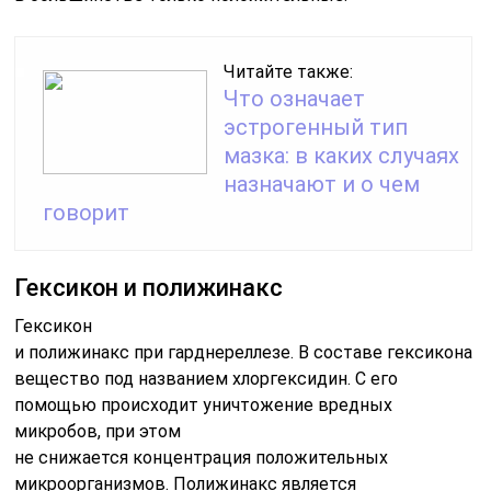
Читайте также:
Что означает
эстрогенный тип
мазка: в каких случаях
назначают и о чем
говорит
Гексикон и полижинакс
Гексикон
и полижинакс
при
гарднереллезе
.
В
составе
гексикона
а
вещество под названием
хлоргексидин. С его
помощью происходит уничтожение вредных
микробов, при этом
не
снижается
концентрация
положительных
микроорганизмов
. Полижинакс является