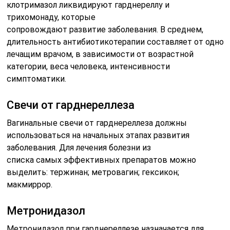
клотримазол ликвидируют гарднереллу и
трихомонаду, которые
сопровождают
развитие
заболевания
.
В
среднем
,
длительность
антибиотикотерапии
составляет
от
одно
лечащим врачом,
в
зависимости
от
возрастной
категории,
веса
человека, интенсивности
симптоматики.
Свечи от гарднереллеза
Вагинальные свечи от гарднереллеза должны
использоваться на начальных этапах развития
заболевания. Для лечения болезни из
списка
самых
эффективных
препаратов
можно
выделить: тержинан; метровагин; гексикон;
макмиррор.
Метронидазол
Метронидазол
при
гарднереллезе
назначается для