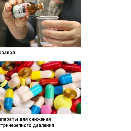
рвалол
епараты для снижения
утричерепного давления