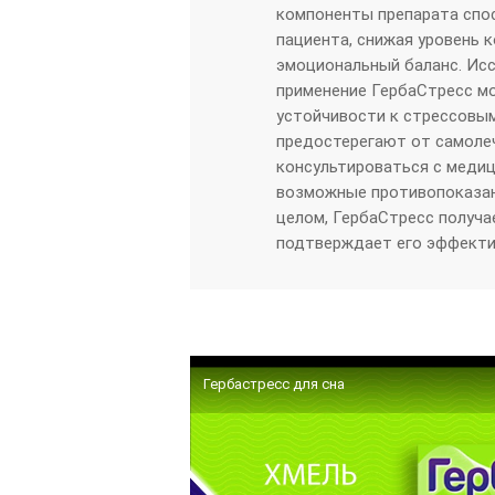
компоненты препарата спо
пациента, снижая уровень 
эмоциональный баланс. Исс
применение ГербаСтресс м
устойчивости к стрессовым
предостерегают от самоле
консультироваться с меди
возможные противопоказан
целом, ГербаСтресс получа
подтверждает его эффектив
Гербастресс для сна