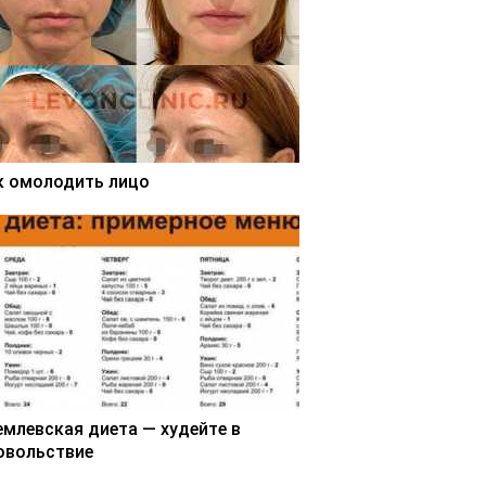
к омолодить лицо
емлевская диета — худейте в
овольствие