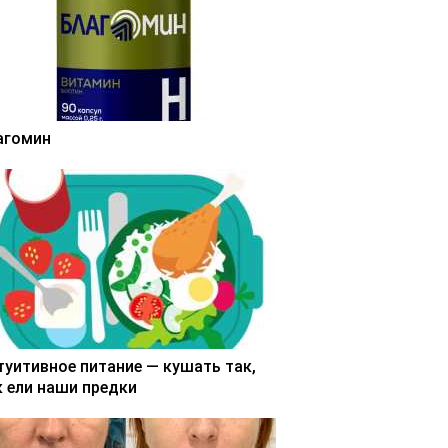
агомин
туитивное питание — кушать так,
к ели наши предки