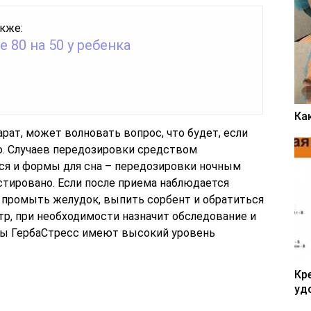
кже:
 80 на 50 у ребенка
Ка
ат, может волновать вопрос, что будет, если
. Случаев передозировки средством
тся и формы для сна – передозировки ночным
стировано. Если после приема наблюдается
 промыть желудок, выпить сорбент и обратиться
тр, при необходимости назначит обследование и
сулы ГербаСтресс имеют высокий уровень
Кр
уд