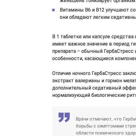
женьшень тонизирует организм.
Витамины В6 и В12 улучшают со
они обладают легким седативн
В 1 таблетке или капсуле средства
имеет важное значение в период г
препарата – обычный ГербаСтресс и
особенности, касающиеся компоне
Отличие ночного ГербаСтресс заклю
экстракт валерианы и гормон мел
дополнительный седативный эффект
нормализующий биологические рит
Врачи отмечают, что Герб
борьбы с симптомами стрес
области психического здор