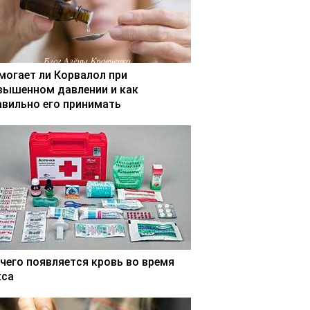
могает ли Корвалол при
вышенном давлении и как
авильно его принимать
 чего появляется кровь во время
кса