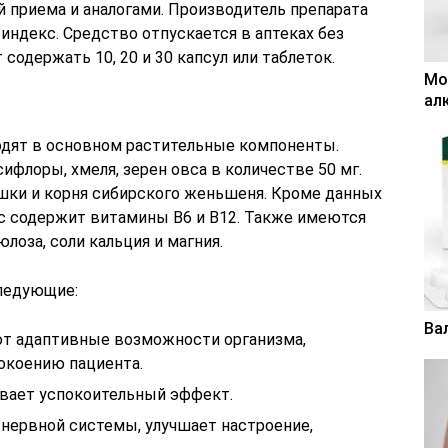
 приема и аналогами. Производитель препарата
индекс. Средство отпускается в аптеках без
содержать 10, 20 и 30 капсул или таблеток.
Мо
ал
одят в основном растительные компоненты.
флоры, хмеля, зерен овса в количестве 50 мг.
шки и корня сибирского женьшеня. Кроме данных
с содержит витамины В6 и В12. Также имеются
оза, соли кальция и магния.
ледующие:
Ва
ют адаптивные возможности организма,
окоению пациента.
вает успокоительный эффект.
нервной системы, улучшает настроение,