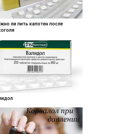
жно ли пить капотен после
коголя
лидол