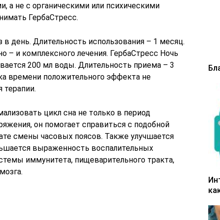
, а не с органическими или психическими
инимать ГербаСтресс.
з в день. Длительность использования – 1 месяц.
о – и комплексного лечения. ГербаСтресс Ночь
ивается 200 мл воды. Длительность приема – 3
Бл
тка времени положительного эффекта не
 терапии.
ализовать цикл сна не только в период
ряжения, он помогает справиться с подобной
ате смены часовых поясов. Также улучшается
ньшается выраженность воспалительных
истемы иммунитета, пищеварительного тракта,
мозга.
Ин
ка