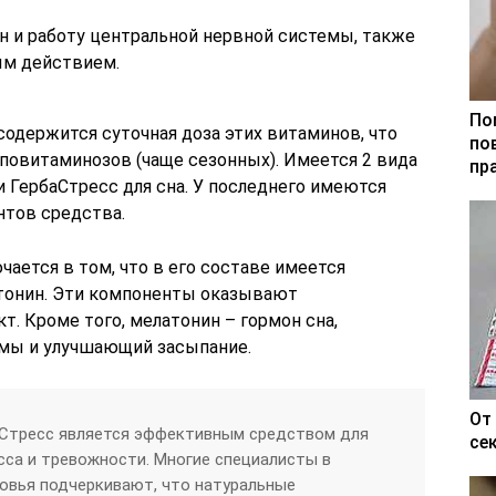
н и работу центральной нервной системы, также
ым действием.
По
 содержится суточная доза этих витаминов, что
по
иповитаминозов (чаще сезонных). Имеется 2 вида
пр
 ГербаСтресс для сна. У последнего имеются
нтов средства.
чается в том, что в его составе имеется
атонин. Эти компоненты оказывают
. Кроме того, мелатонин – гормон сна,
мы и улучшающий засыпание.
От
аСтресс является эффективным средством для
се
са и тревожности. Многие специалисты в
овья подчеркивают, что натуральные