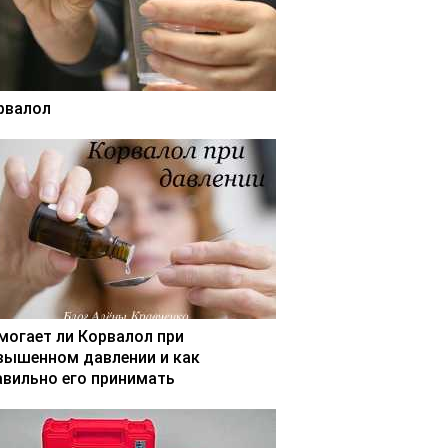
рвалол
могает ли Корвалол при
вышенном давлении и как
авильно его принимать