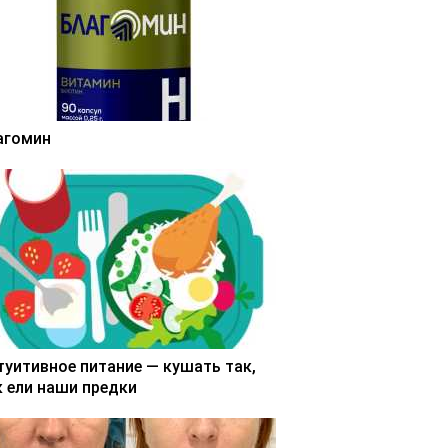
агомин
туитивное питание — кушать так,
к ели наши предки