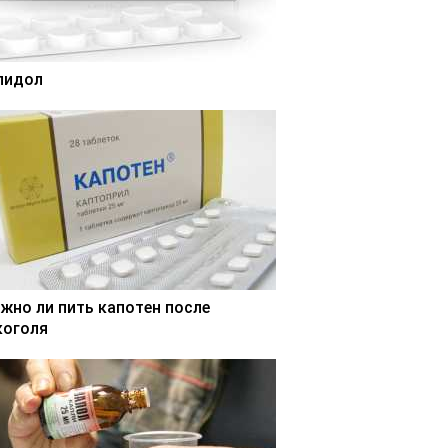
лидол
жно ли пить капотен после
коголя