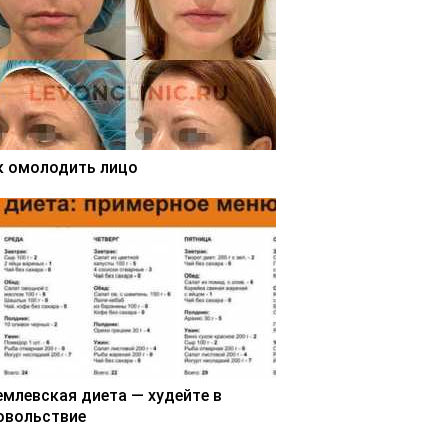
к омолодить лицо
емлевская диета — худейте в
овольствие