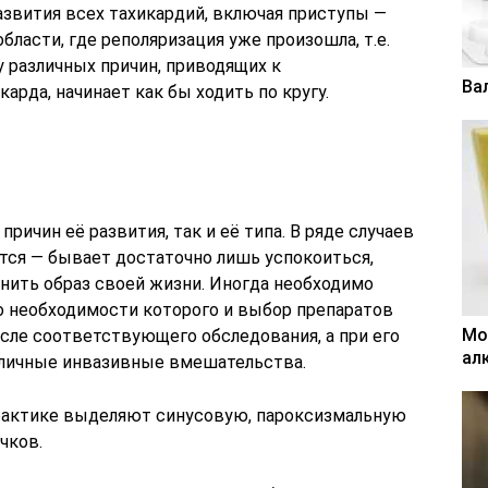
азвития всех тахикардий, включая приступы —
бласти, где реполяризация уже произошла, т.е.
 различных причин, приводящих к
Ва
рда, начинает как бы ходить по кругу.
причин её развития, так и её типа. В ряде случаев
ется — бывает достаточно лишь успокоиться,
енить образ своей жизни. Иногда необходимо
о необходимости которого и выбор препаратов
Мо
сле соответствующего обследования, а при его
ал
личные инвазивные вмешательства.
практике выделяют синусовую, пароксизмальную
чков.