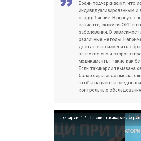
Врачи подчеркивают, что л
индивидуализированным и 
сердцебиение. В первую оч
пациента, включая ЭКГ и а
заболевания. В зависимост
различные методы. Наприме
достаточно изменить образ
качество сна и скорректир
медикаменты, такие как бе
Если тахикардия вызвана 
более серьезное вмешатель
чтобы пациенты следовали 
контрольные обследования
Тахикардия? 💊 Лечение тахикардии сердц