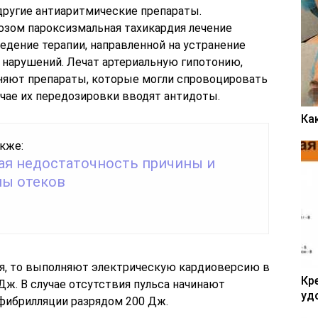
другие антиаритмические препараты.
озом пароксизмальная тахикардия лечение
едение терапии, направленной на устранение
нарушений. Лечат артериальную гипотонию,
няют препараты, которые могли спровоцировать
учае их передозировки вводят антидоты.
Ка
кже:
ая недостаточность причины и
ы отеков
ая, то выполняют электрическую кардиоверсию в
Кр
ж. В случае отсутствия пульса начинают
уд
фибрилляции разрядом 200 Дж.