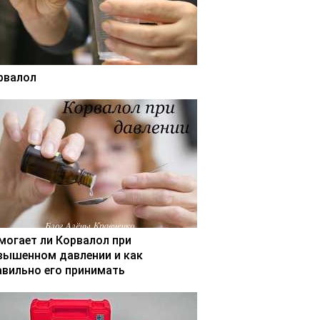
рвалол
могает ли Корвалол при
вышенном давлении и как
авильно его принимать