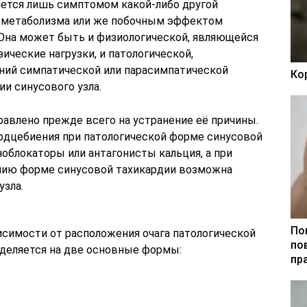
яется лишь симптомом какой-либо другой
й метаболизма или же побочным эффектом
Она может быть и физиологической, являющейся
ические нагрузки, и патологической,
ний симпатической или парасимпатической
Ко
и синусового узла.
равлено прежде всего на устранение её причины.
рдцебиения при патологической форме синусовой
облокаторы или антагонисты кальция, а при
нию форме синусовой тахикардии возможна
узла.
По
исимости от расположения очага патологической
по
деляется на две основные формы:
пр