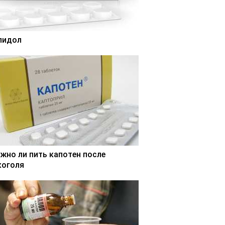
лидол
жно ли пить капотен после
коголя