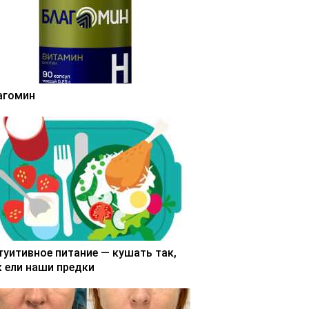
агомин
туитивное питание — кушать так,
к ели наши предки