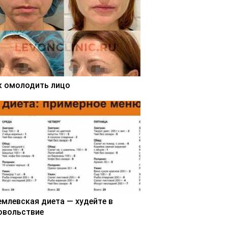
к омолодить лицо
емлевская диета — худейте в
овольствие