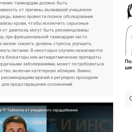
ечение тахикардии должно быть
зависеть от причины, вызвавшей учащенное
ередь, важно провести полное обследование
нализы крови, чтобы исключить серьезные
и от диагноза, могут быть рекомендованы
р, при функциональной тахикардии часто
 жизни: снизить уровень стресса, улучшить
овать питание. В некоторых случаях назначаются
та-блокаторы или антиаритмические препараты.
По
сердечными заболеваниями, может потребоваться
ше
ство, включая катетерную абляцию. Важно,
рекомендациям врачей и регулярно проходили
 для предотвращения осложнений.
а 💛 Таблетки от учащенного сердцебиения