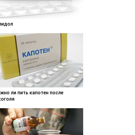
лидол
жно ли пить капотен после
коголя