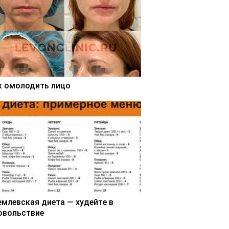
к омолодить лицо
емлевская диета — худейте в
овольствие