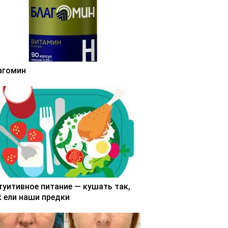
агомин
туитивное питание — кушать так,
к ели наши предки