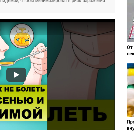
эпидемий, чтобы минимизировать риск заражения.
От
се
Пр
вн