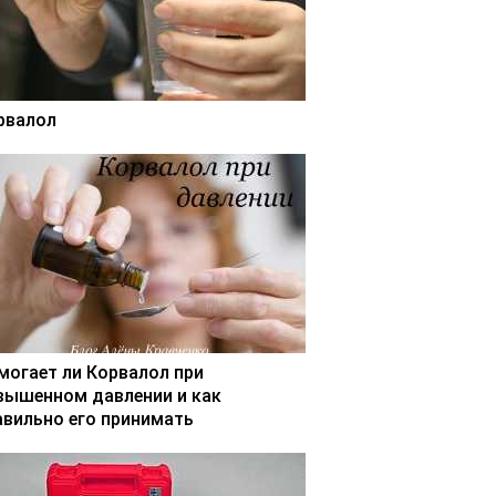
рвалол
могает ли Корвалол при
вышенном давлении и как
авильно его принимать