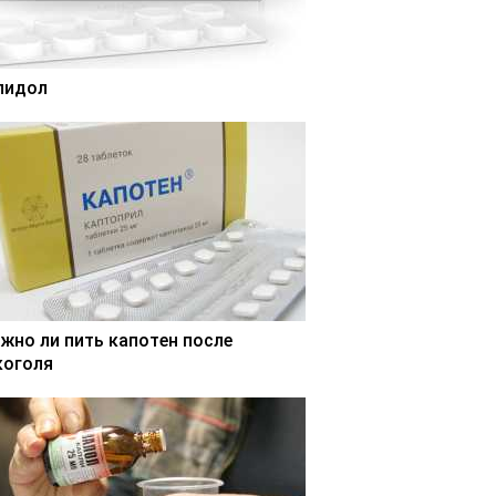
лидол
жно ли пить капотен после
коголя