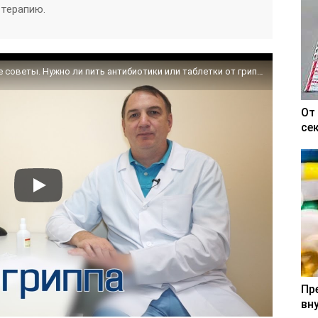
 терапию.
Лечение гриппа, ОРВИ и простуды: простые советы. Нужно ли пить антибиотики или таблетки от гриппа
От
се
Пр
вн