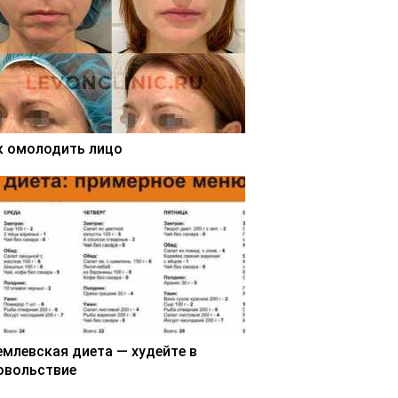
к омолодить лицо
емлевская диета — худейте в
овольствие