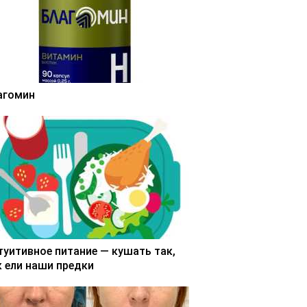
агомин
туитивное питание — кушать так,
к ели наши предки