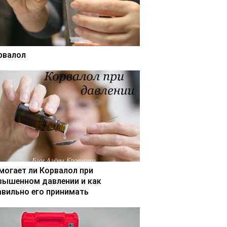
рвалол
могает ли Корвалол при
вышенном давлении и как
авильно его принимать