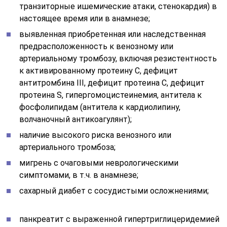
транзиторные ишемические атаки, стенокардия) в
настоящее время или в анамнезе;
выявленная приобретенная или наследственная
предрасположенность к венозному или
артериальному тромбозу, включая резистентность
к активированному протеину С, дефицит
антитромбина III, дефицит протеина С, дефицит
протеина S, гипергомоцистеинемия, антитела к
фосфолипидам (антитела к кардиолипину,
волчаночный антикоагулянт);
наличие высокого риска венозного или
артериального тромбоза;
мигрень с очаговыми неврологическими
симптомами, в т.ч. в анамнезе;
сахарный диабет с сосудистыми осложнениями;
панкреатит с выраженной гипертриглицеридемией