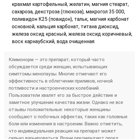
крахмал картофельный, желатин, магния стеарат,
сахароза, декстроза (глюкоза), макрогол 35 000,
поливидон К25 (повидон), тальк, магния карбонат
основной, кальция карбонат, титана диоксид,
железа оксид красный, железа оксид коричневый,
воск карнаубский, вода очищенная.
Климонорм — это препарат, который часто
обсуждается среди женщин, испытывающих
симптомы менопаузы. Многие отмечают его
эффективность в облегчении приливов, ночной
потливости и настроенческих колебаний.
Пользователи хвалят его за быстрое действие и
заметное улучшение качества жизни. Однако не все
отзывы положительные: некоторые женщины
сообщают о побочных эффектах, таких как головные
боли или изменения в настроении. Важно отметить,
что индивидуальная реакция на препарат может
сильно варьироваться. Врачи рекомендуют перед