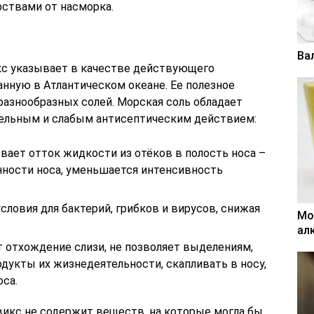
ствами от насморка.
Ва
кс указывает в качестве действующего
анную в Атлантическом океане. Ее полезное
разнообразных солей. Морская соль обладает
ельным и слабым антисептическим действием:
ает отток жидкости из отёков в полость носа –
енности носа, уменьшается интенсивность
словия для бактерий, грибков и вирусов, снижая
Мо
ал
т отхождение слизи, не позволяет выделениям,
дукты их жизнедеятельности, скапливать в носу,
са.
 Квикс не содержит веществ, на которые могла бы