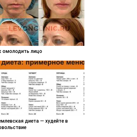
к омолодить лицо
емлевская диета — худейте в
овольствие