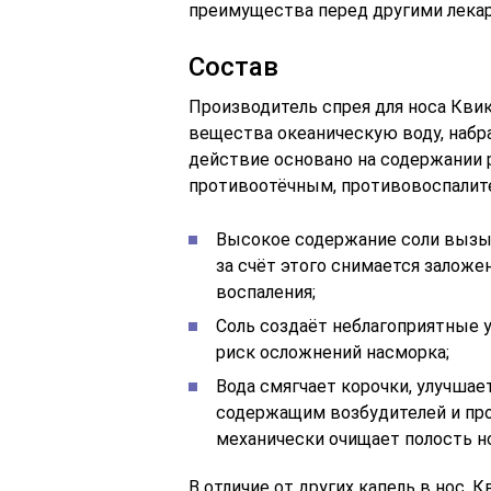
преимущества перед другими лекар
Состав
Производитель спрея для носа Кви
вещества океаническую воду, набр
действие основано на содержании 
противоотёчным, противовоспалит
Высокое содержание соли вызыв
за счёт этого снимается залож
воспаления;
Соль создаёт неблагоприятные у
риск осложнений насморка;
Вода смягчает корочки, улучшае
содержащим возбудителей и про
механически очищает полость но
В отличие от других капель в нос,