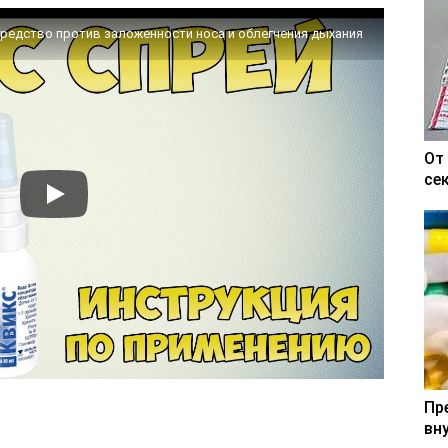
Средство против заложенности носа и облегчения дыхания
От
се
Пр
вн