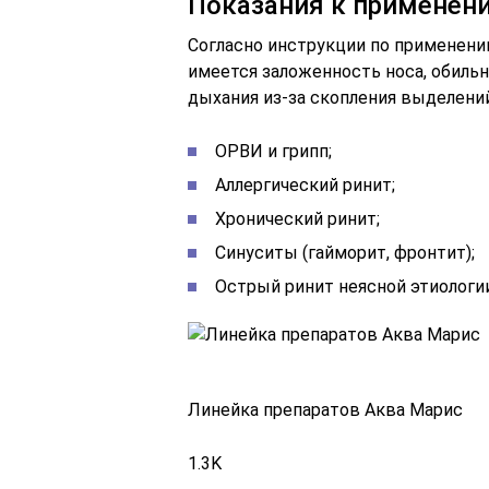
Показания к применен
Согласно инструкции по применению
имеется заложенность носа, обиль
дыхания из-за скопления выделений
ОРВИ и грипп;
Аллергический ринит;
Хронический ринит;
Синуситы (гайморит, фронтит);
Острый ринит неясной этиологии
Линейка препаратов Аква Марис
1.3K