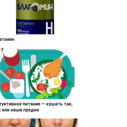
агомин
туитивное питание — кушать так,
к ели наши предки