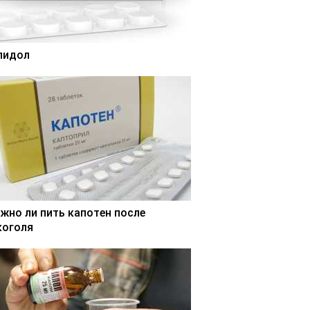
лидол
жно ли пить капотен после
коголя