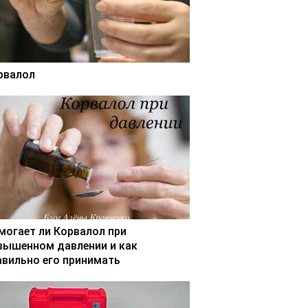
рвалол
могает ли Корвалол при
вышенном давлении и как
авильно его принимать