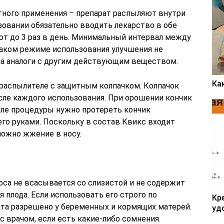
тного применения – препарат распыляют внутри
зовании обязательно вводить лекарство в обе
ют до 3 раз в день. Минимальный интервал между
таком режиме использования улучшения не
на аналоги с другим действующим веществом.
Ка
распылителе с защитным колпачком. Колпачок
сле каждого использования. При орошении кончик
сле процедуры нужно протереть кончик
него руками. Поскольку в состав Квикс входит
можно жжение в носу.
оса не всасывается со слизистой и не содержит
 плода. Если использовать его строго по
Кр
ата разрешено у беременных и кормящих матерей.
уд
 врачом, если есть какие-либо сомнения.