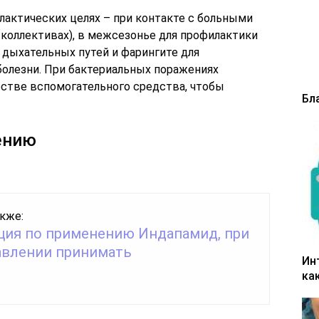
актических целях – при контакте с больными
х коллективах), в межсезонье для профилактики
х дыхательных путей и фарингите для
олезни. При бактериальных поражениях
естве вспомогательного средства, чтобы
Бл
ению
кже:
ция по применению Индапамид, при
авлении принимать
Ин
ка