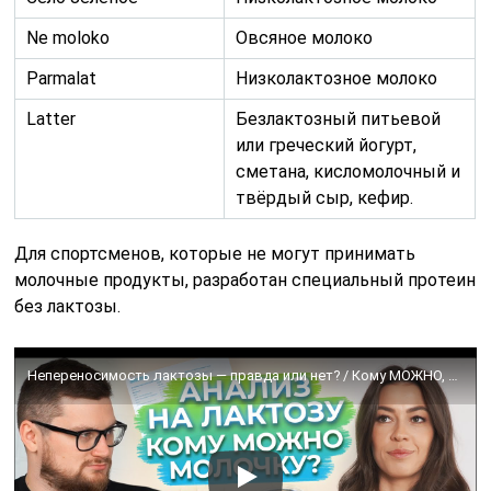
Ne moloko
Овсяное молоко
Рarmalat
Низколактозное молоко
Latter
Безлактозный питьевой
или греческий йогурт,
сметана, кисломолочный и
твёрдый сыр, кефир.
Для спортсменов, которые не могут принимать
молочные продукты, разработан специальный протеин
без лактозы.
Непереносимость лактозы — правда или нет? / Кому МОЖНО, а кому НЕЛЬЗЯ пить молоко?