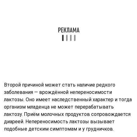
заболевания — врождённой непереносимости
лактозы. Оно имеет наследственный характер и тогда
организм младенца не может перерабатывать
лактозу. Приём молочных продуктов сопровождается
диареей. Непереносимость лактозы вызывает
подобные детским симптомам и у грудничков.
Анализ на лактозу
Многие лаборатории предоставляют возможность
сдать анализ на непереносимость лактозы. Для этого
необходимо обратиться туда и соблюдать указания, а
именно:
сдавать анализы не ранее, чем через 8 часов после
последнего приёма пищи, если берётся кровь;
ополоснуть полость рта чистой водой, если
берётся соскоб.