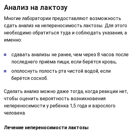
Сделать анализ можно даже тогда, когда реакции нет,
чтобы оценить вероятность возникновения
непереносимости у ребёнка 1,5 года и взрослого
человека.
Лечение непереносимости лактозы
Пациентам, которые страдают от непереносимости
лактозы назначаются прибиотики без лактозы. Для
устранения симптомов заболевания используются
специальные (миотропные) спазмолитики.
Диета
Груднички, у которых проявляется патология
переводятся на смеси без лактозы. Не нужно спешить
давать им фрукты или овощи, это необходимо
сделать позже, чем было запланировано. Что такое
лактоза в детской смеси? Она приближает её к