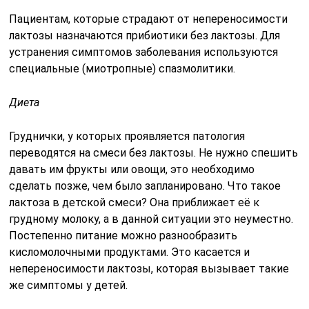
грудному молоку, а в данной ситуации это неуместно.
Постепенно питание можно разнообразить
кисломолочными продуктами. Это касается и
непереносимости лактозы, которая вызывает такие
же симптомы у детей.
Семена льна: польза в высоком содержании омега-3
Взрослым людям необходимо полностью исключить
из своего рациона молочные продукты (в случае
тяжёлого течения) — диета без лактозы — или
употреблять их в умеренных количествах, учитывая
рекомендации врачей.
При непереносимости лактозы назначаются
вспомогательные препараты, в особенности, Хилак