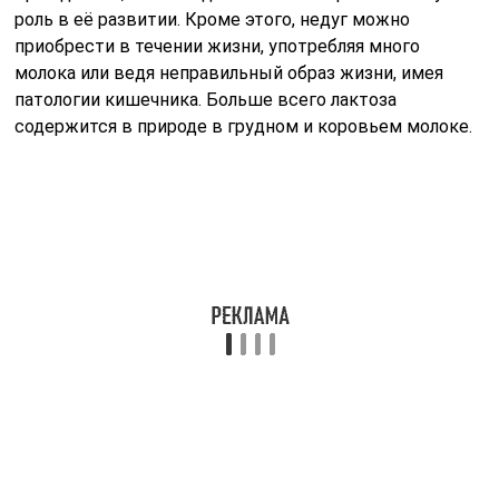
Вылечить можно только вторичную непереносимость
вместе с заболеванием, которое спровоцировало её
развитие. В остальных случаях необходимо научиться
жить с недугом, в некоторых случаях он —
разновидность нормы, поэтому практически не
мешает.
Вопрос-ответ
Что такое лактоза и где она
содержится?
Лактоза — это дисахарид, состоящий из двух