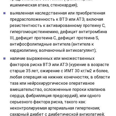
ишемическая атака, стенокардия);
выявленная наследственная или приобретенная
предрасположенность к ВТЭ или АТЭ, включая
резистентность к активированному протеину С,
гипергомоцистеинемию, дефицит антитромбина
III, дефицит протеина С, дефицит протеина S,
антифосфолипидные антитела (антитела к
кардиолипину, волчаночный антикоагулянт);
наличие выраженных или множественных
факторов риска ВТЭ или АТЭ (курение в возрасте
старше 35 лет, ожирение с ИМТ 30 кг/м2 и более,
любая операция на нижних конечностях, в области
таза или нейрохирургическое оперативное
вмешательство, осложненные пороки клапанов
сердца, фибрилляция предсердий), или одного
серьезного фактора риска, такого как:
неконтролируемая артериальная гипертензия;
сахарный диабет с диабетической ангиопатией;