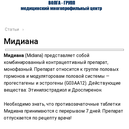
ВОЛГА - ГРУПП
медицинский многопрофильный центр
Статьи
›
Мидиана
О ЦЕНТРЕ
ВРАЧИ
УСЛУГИ
Мидиана
(Midiana) представляет собой
комбинированный контрацептивный препарат,
монофазный. Препарат относится к группе половых
гормонов и модуляторовам половой системы —
прогестагены и эстрогены (G03AA12). Действующие
вещества: Этинилэстрадиол и Дроспиренон.
Необходимо знать, что противозачаточные таблетки
Мидиана принимаются с перерывом 7 дней. Препарат
отпускается по рецепту врача!