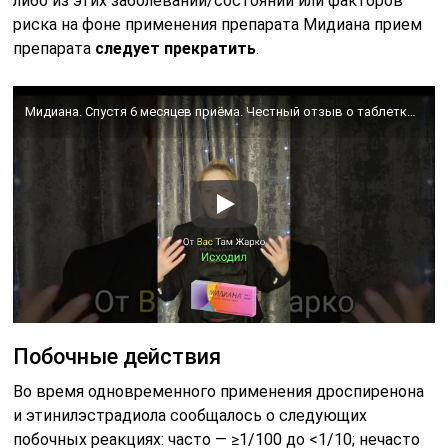
либо из этих заболеваний/состояний или факторов
риска на фоне применения препарата Мидиана прием
препарата
следует прекратить
.
Мидиана. Спустя 6 месяцев приёма. Честный отзыв о таблетках Мидиана. Чем опасны Ок? Все о побочках.
Побочные действия
Во время одновременного применения дроспиренона
и этинилэстрадиола сообщалось о следующих
побочных реакциях: часто — ≥1/100 до <1/10; нечасто