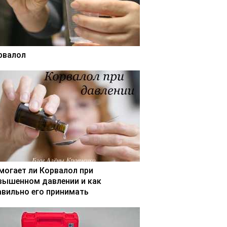
рвалол
могает ли Корвалол при
вышенном давлении и как
авильно его принимать