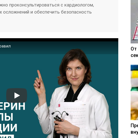
жно проконсультироваться с кардиологом,
 осложнений и обеспечить безопасность
правил
От
се
Пр
вн