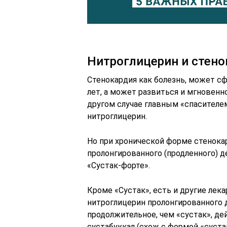
Нитроглицерин и стен
Стенокардия как болезнь, может с
лет, а может развиться и мгновенно
другом случае главным «спасителе
нитроглицерин.
Но при хронической форме стенока
пролонгированного (продленного) д
«Сустак-форте».
Кроме «Сустак», есть и другие ле
нитроглицерин пролонгированного д
продолжительное, чем «сустак», дей
сустабуккал (схож с формой «сустак