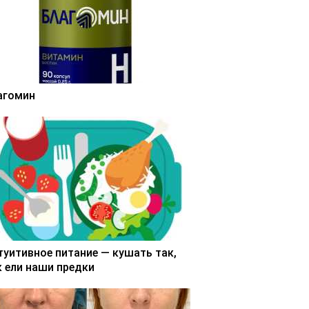
агомин
туитивное питание — кушать так,
к ели наши предки