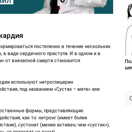
окардия
формироваться постепенно в течение нескольких
, в виде сердечного приступа. И в одном и в
м» от внезапной смерти становится
По
ше
рдии используют нитроглицерин
ействия, под названием «Сустак – мите» или
карственные формы, представляющие
ействия, как то: нитронг (имеет более
ствие), сустонит (менее активен, чем «сустак»),
», но подходит не всем).