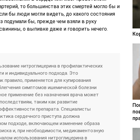
артерий, то большинства этих смертей могло бы и
если бы люди могли видеть, до какого состояния
аз подумали бы, прежде чем взяли в руку
свинины, о выпивке даже и говорить нечего.
Ко
ьзование нитроглицерина в профилактических
и и индивидуального подхода. Это
ак правило, применяется для купирования
облегчения симптомов ишемической болезни
рное применение без назначения врача может
последствиям, таким как развитие
По
 эффективности препарата. Специалисты
по
актика сердечного приступа должна
пр
ном подходе, включающем изменение образа
риска и, при необходимости, медикаментозную
чалом использования нитроглицерина в