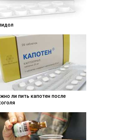
лидол
жно ли пить капотен после
коголя