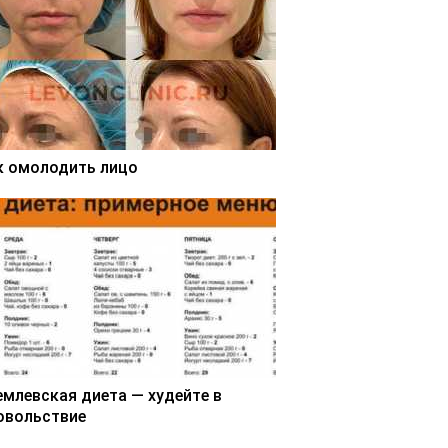
к омолодить лицо
емлевская диета — худейте в
овольствие