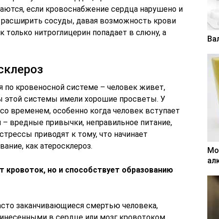
чаются, если кровоснабжение сердца нарушено и
 расширить сосуды, давая возможность крови
ак только нитроглицерин попадает в слюну, а
Ва
склероз
я по кровеносной системе – человек живет,
ы этой системы имели хорошие просветы. У
о со временем, особенно когда человек вступает
я – вредные привычки, неправильное питание,
стрессы приводят к тому, что начинает
вание, как атеросклероз.
Мо
ал
т кровоток, но и способствует образованию
асто заканчивающиеся смертью человека,
ринесенными в сердце или мозг кровотоком.