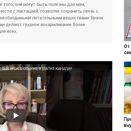
е того, они могут быть полезны для мам,
сти с лактацией, позволяя сохранить связь с
о необходимыми питательными веществами. Врачи
ции делают грудное вскармливание более
ля всех.
От
се
НЫЙ УРОК В ССЫЛКЕ В ШАПКЕ КАНАЛА‼️
Пр
вн