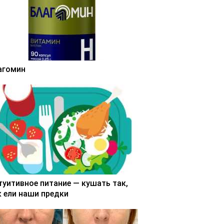
агомин
туитивное питание — кушать так,
к ели наши предки