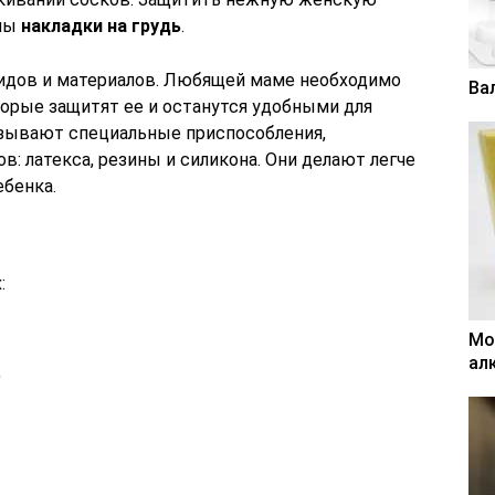
аны
накладки на грудь
.
идов и материалов. Любящей маме необходимо
Ва
торые защитят ее и останутся удобными для
азывают специальные приспособления,
в: латекса, резины и силикона. Они делают легче
ебенка.
:
Мо
ал
;