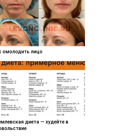
к омолодить лицо
емлевская диета — худейте в
овольствие