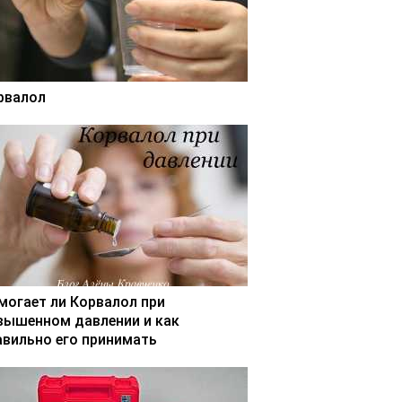
рвалол
могает ли Корвалол при
вышенном давлении и как
авильно его принимать