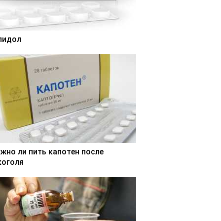
лидол
жно ли пить капотен после
коголя