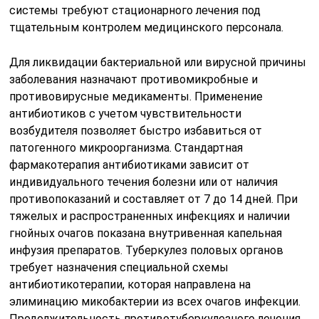
тяжелых и распространенных инфекциях и наличии
гнойных очагов показана внутривенная капельная
инфузия препаратов. Туберкулез половых органов
требует назначения специальной схемы
антибиотикотерапии, которая направлена на
элиминацию микобактерии из всех очагов инфекции.
Продолжительность противотуберкулезного лечения
может составлять несколько месяцев.
В состав терапевтических мероприятий входит
местное и физиотерапевтическое лечение. Местно
используют мазевые формы и крема, которые
снимают признаки воспалительной реакции.
Вагинальные и ректальные свечи с антибиотиками
позволяют воздействовать непосредственно на очаг
инфекции, ускоряя процесс реконвалесценции
пациентки. Физиолечение воздействует на
пораженные ткани, улучшает микроциркуляцию и
оксигенацию в патологическом очаге, тем самым