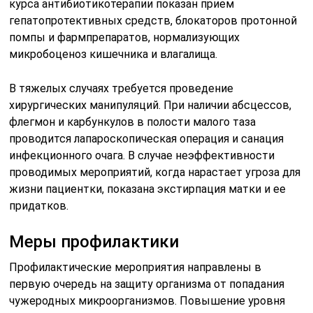
Большое значение в профилактике занимает санация
уже имеющихся очагов инфекции (в репродуктивной
системе, мочевыделительной, ЖКТ, в полости рта),
что позволит предупредить гематогенное
распространение возбудителей. По данным
медицинской статистики возникновение
инфекционно-воспалительных заболеваний чаще
характерно для женщин, которые не посещают во
время гинеколога. Ежегодные скрининговые
мероприятия на наличие ЗППП и хронических очагов
инфекции в малом тазу обеспечат уверенность в
своем репродуктивном здоровье.
Частые вопросы
Какие симптомы характерны для
неспецифических воспалительных