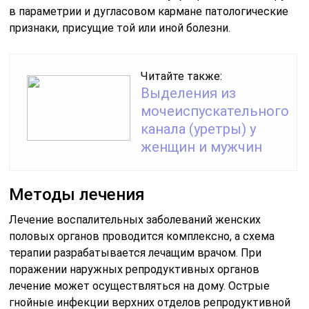
Лечение воспалительных заболеваний женских
половых органов проводится комплексно, а схема
терапии разрабатывается лечащим врачом. При
поражении наружных репродуктивных органов
лечение может осуществляться на дому. Острые
гнойные инфекции верхних отделов репродуктивной
системы требуют стационарного лечения под
тщательным контролем медицинского персонала.
Для ликвидации бактериальной или вирусной причины
заболевания назначают противомикробные и
противовирусные медикаменты. Применение
антибиотиков с учетом чувствительности
возбудителя позволяет быстро избавиться от
патогенного микроорганизма. Стандартная
фармакотерапия антибиотиками зависит от
индивидуального течения болезни или от наличия
противопоказаний и составляет от 7 до 14 дней. При