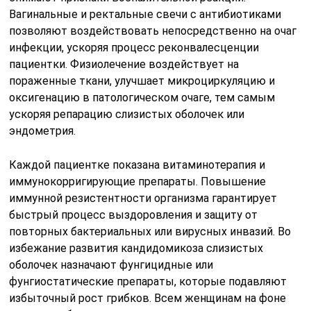
флегмон и карбункулов в полости малого таза
проводится лапароскопическая операция и санация
инфекционного очага. В случае неэффективности
проводимых мероприятий, когда нарастает угроза для
жизни пациентки, показана экстирпация матки и ее
придатков.
Меры профилактики
Профилактические мероприятия направлены в
первую очередь на защиту организма от попадания
чужеродных микроорганизмов. Повышение уровня
полового воспитания населения гарантирует
снижение распространения латентных инфекций,
передающихся половым путем. Повышение уровня
иммунной сопротивляемости организма при помощи
элементов ЗОЖ и иммуномодуляторов позволяет
снизить частоту первичного и вторичного
инфицирования гениталий.