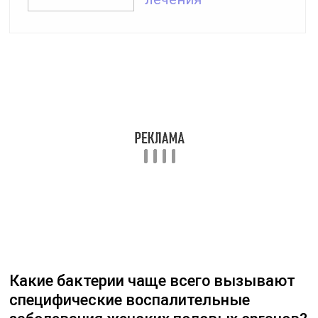
Полезные советы
СОВЕТ №1
При появлении любых симптомов воспалительных
заболеваний женских половых органов (например,
боли внизу живота, выделения, зуд, жжение)
обратитесь к гинекологу для профессиональной
консультации и обследования.
СОВЕТ №2
Следуйте рекомендациям врача относительно лечения
и профилактики воспалительных заболеваний,
включая прием препаратов, соблюдение гигиены,
использование презервативов и т.д.