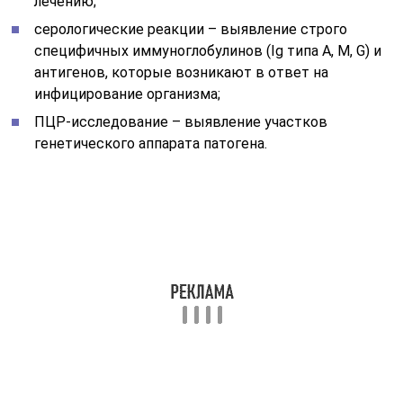
лечению;
серологические реакции – выявление строго
специфичных иммуноглобулинов (Ig типа A, M, G) и
антигенов, которые возникают в ответ на
инфицирование организма;
ПЦР-исследование – выявление участков
генетического аппарата патогена.
Каждый из методов находит свое применение в
диагностике инфекционно-воспалительного процесса.
При неясной диагностической картине могут
одновременно назначать несколько
микробиологических анализов. Дифференциальная
диагностика острого или хронического процесса
проводится только на основании клинической
картины и результатов серодиагностики.
В исключительных случаях может потребоваться
хирургическая манипуляция – диагностическая