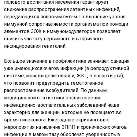
заболеваний женских половых органов?
Неспецифические воспалительные заболевания
женских половых органов могут проявляться болями
внизу живота, выделениями из влагалища,
болезненным мочеиспусканием, повышенной
температурой и дисфункцией менструального цикла.
Читайте также:
Цефтриаксон при
сифилисе: схема
лечения