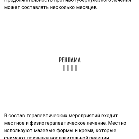
ускоряя репарацию слизистых оболочек или
эндометрия.
Каждой пациентке показана витаминотерапия и
иммунокорригирующие препараты. Повышение
иммунной резистентности организма гарантирует
быстрый процесс выздоровления и защиту от
повторных бактериальных или вирусных инвазий. Во
избежание развития кандидомикоза слизистых
оболочек назначают фунгицидные или
фунгиостатические препараты, которые подавляют
избыточный рост грибков. Всем женщинам на фоне
курса антибиотикотерапии показан прием
гепатопротективных средств, блокаторов протонной
помпы и фармпрепаратов, нормализующих
микробоценоз кишечника и влагалища.
В тяжелых случаях требуется проведение
хирургических манипуляций. При наличии абсцессов,