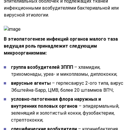
эпителиальных оболочек и подлежащих тканей
инфекционными возбудителями бактериальной или
вирусной этиологии.
В этиопатогенезе инфекций органов малого таза
ведущая роль принадлежит следующим
микроорганизмам:
группа возбудителей ЗППП
– хламидии,
трихомонады, уреа- и микоплазмы, диплококки;
вирусные агенты
– герпесвирус 2-ого типа, вирус
Эбштейна-Барр, ЦМВ, более 20 штаммов ВПЧ;
условно-патогенная флора наружных и
внутренних половых органов
– эпидермальный,
зеленящий и золотистый кокки, фузобактерии,
стрептококки;
специфические возбудители
– коринебактерия