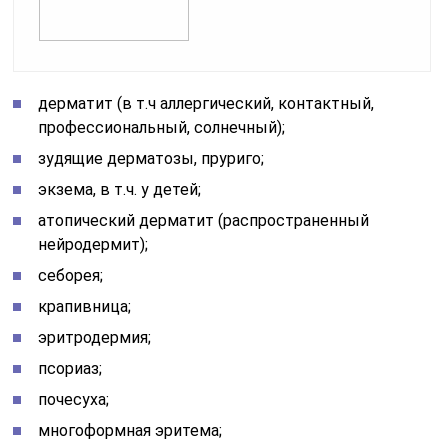
дерматит (в т.ч аллергический, контактный,
профессиональный, солнечный);
зудящие дерматозы, пруриго;
экзема, в т.ч. у детей;
атопический дерматит (распространенный
нейродермит);
себорея;
крапивница;
эритродермия;
псориаз;
почесуха;
многоформная эритема;