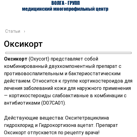
ВОЛГА - ГРУПП
медицинский многопрофильный центр
Статьи
›
Оксикорт
О ЦЕНТРЕ
ВРАЧИ
УСЛУГИ
Оксикорт
(Oxycort) представляет собой
комбинированный двухкомпонентный препарат с
противовоспалительным и бактериостатическим
действием. Относится к группе кортикостероидов для
лечения заболеваний кожи для наружного применения
— кортикостероиды слабоактивные в комбинации с
антибиотиками (D07CA01).
Действующие вещества: Окситетрациклина
гидрохлорид и Гидрокортизона ацетат. Препарат
Оксикорт отпускается по рецепту врача!