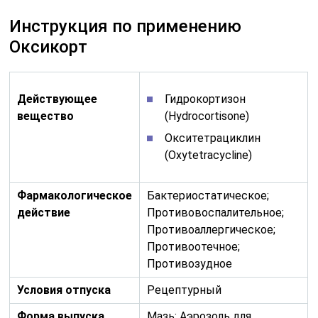
Инструкция по применению
Оксикорт
Действующее
Гидрокортизон
вещество
(Hydrocortisone)
Окситетрациклин
(Oxytetracycline)
Фармакологическое
Бактериостатическое;
действие
Противовоспалительное;
Противоаллергическое;
Противоотечное;
Противозудное
Условия отпуска
Рецептурный
Форма выпуска
Мазь; Аэрозоль для