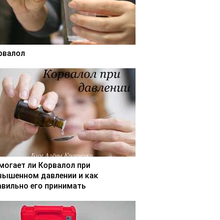
рвалол
могает ли Корвалол при
вышенном давлении и как
авильно его принимать