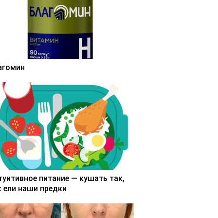
агомин
туитивное питание — кушать так,
к ели наши предки