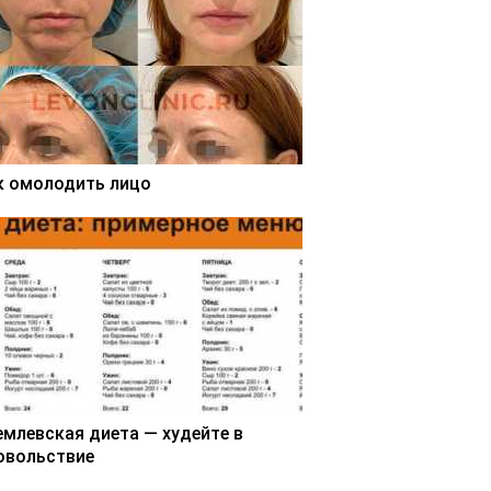
к омолодить лицо
емлевская диета — худейте в
овольствие