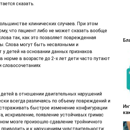
тается сказать.
ольшинстве клинических случаев. При этом
ому, что пациент либо не может сказать вообще
слова так, как это позволяет поврежденная
Бл
ры. Слова могут быть несвязными и
 у детей на основании данных признаков
в норме в возрасте до 2-х лет дети часто путают
и словосочетаниях
е детей в отношении двигательных нарушений
ески всегда различаясь по объему повреждений и
Ин
настораживать быстрое изменение конфигурации
ка
а, искривление, появление устойчивых гримас
овном мозге произошло сдавление тройничного
т приводить и к нарушениям чувствительности: