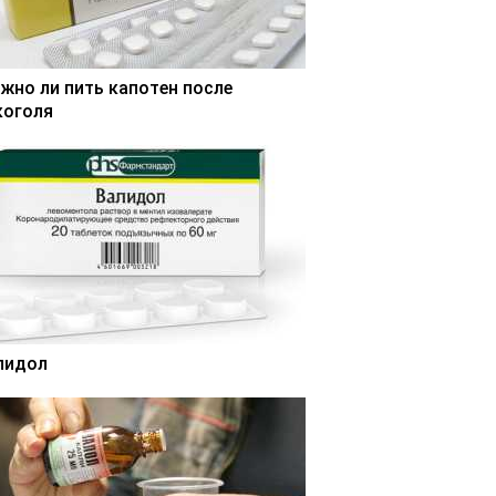
жно ли пить капотен после
коголя
лидол