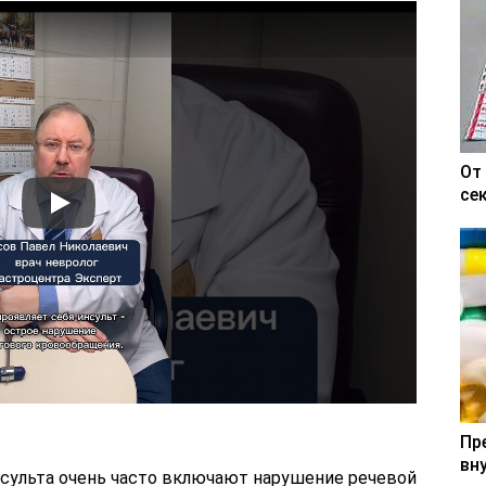
От
се
Пр
вн
нсульта очень часто включают нарушение речевой