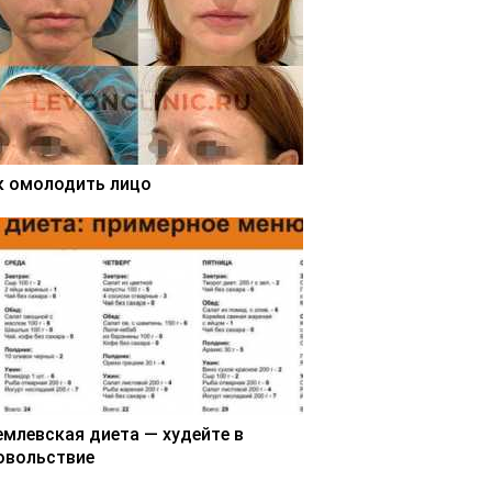
к омолодить лицо
емлевская диета — худейте в
овольствие