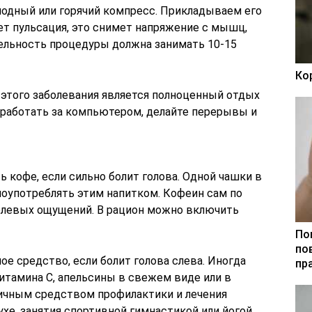
одный или горячий компресс. Прикладываем его
ует пульсация, это снимет напряжение с мышц,
ельность процедуры должна занимать 10-15
Ко
этого заболевания является полноценный отдых
о работать за компьютером, делайте перерывы и
кофе, если сильно болит голова. Одной чашки в
лоупотреблять этим напитком. Кофеин сам по
олевых ощущений. В рацион можно включить
По
по
е средство, если болит голова слева. Иногда
пр
тамина C, апельсины в свежем виде или в
ичным средством профилактики и лечения
хе, занятия спортивной гимнастикой или йогой.