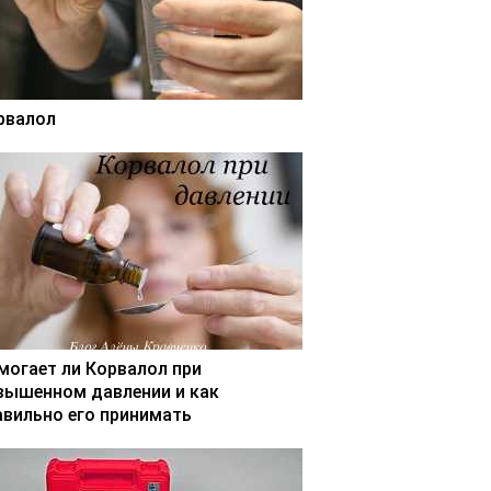
рвалол
могает ли Корвалол при
вышенном давлении и как
авильно его принимать