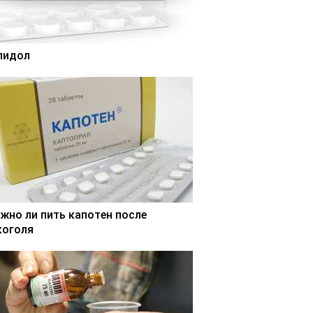
лидол
жно ли пить капотен после
коголя