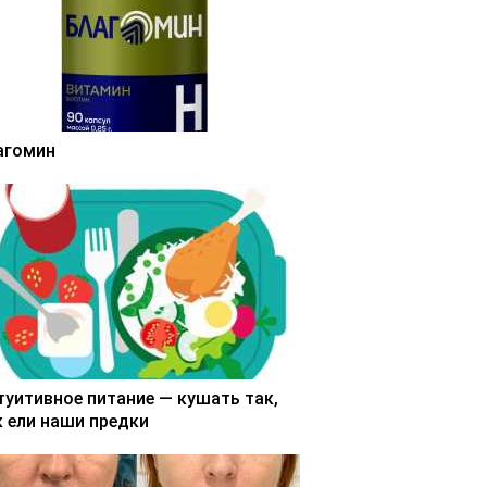
агомин
туитивное питание — кушать так,
к ели наши предки