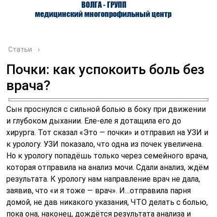
ВОЛГА - ГРУПП
медицинский многопрофильный центр
Статьи
›
Почки: как успокоить боль без
врача?
О ЦЕНТРЕ
ВРАЧИ
УСЛУГИ
Сын проснулся с сильной болью в боку при движении
и глубоком дыхании. Еле-еле я дотащила его до
хирурга. Тот сказал «Это — почки» и отправил на УЗИ и
к урологу. УЗИ показало, что одна из почек увеличена.
Но к урологу попадёшь только через семейного врача,
которая отправила на анализ мочи. Сдали анализ, ждём
результата. К урологу нам направление врач не дала,
заявив, что «и я тоже — врач». И…отправила парня
домой, не дав никакого указания, ЧТО делать с болью,
пока она, наконец, дождётся результата анализа и