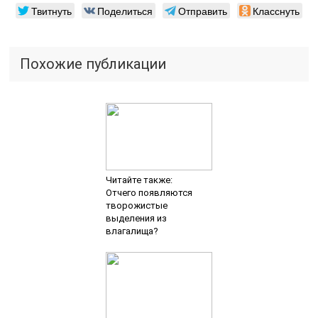
выделения из
влагалища?
Читайте также:
Применение
инопринозина при ВПЧ
Читайте также:
Гарднерелла при
беременности:
опасность, причины
заболевания,
симптомы, диагностика,
лечение