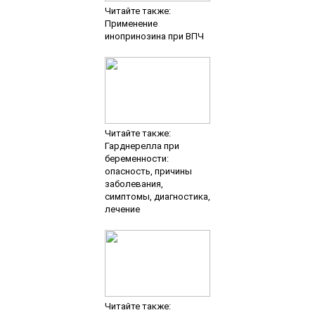
Читайте также:
Уреаплазма парвум у
мужчин: что это такое,
как возможно
заразиться, опасность,
симптомы, диагностика,
лечение, лечение
народными
средствами,профилактика
Добавить комментарий