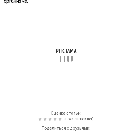
организма.
Оценка статьи:
(пока оценок нет)
Поделиться с друзьями:
Твитнуть
Поделиться
Отправить
Класснуть
Похожие публикации
Читайте также:
Отчего появляются
творожистые