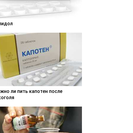
лидол
жно ли пить капотен после
коголя