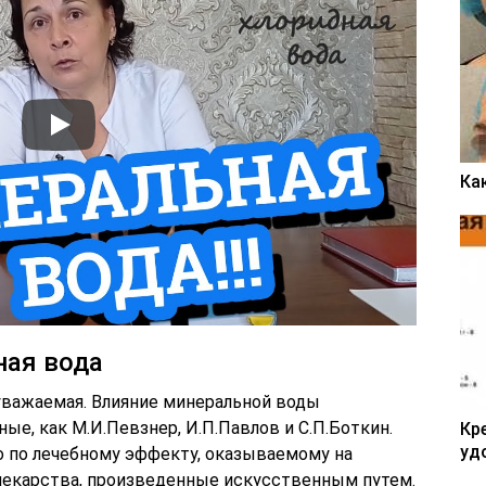
Ка
ная вода
 уважаемая. Влияние минеральной воды
ые, как М.И.Певзнер, И.П.Павлов и С.П.Боткин.
Кр
уд
о по лечебному эффекту, оказываемому на
 лекарства, произведенные искусственным путем.