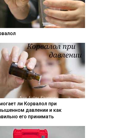
рвалол
могает ли Корвалол при
вышенном давлении и как
авильно его принимать