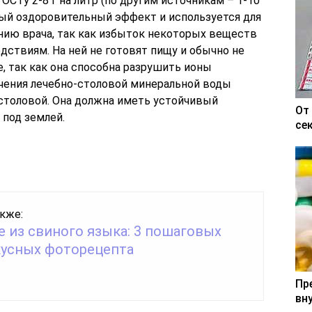
СТу 2-8 г на литр (по другим источникам – 1-10
ый оздоровительный эффект и используется для
анию врача, так как избыток некоторых веществ
ствиям. На ней не готовят пищу и обычно не
, так как она способна разрушить ионы
чения лечебно-столовой минеральной воды
столовой. Она должна иметь устойчивый
От
 под землей.
се
кже:
 из свиного языка: 3 пошаговых
кусных фоторецепта
Пр
вн