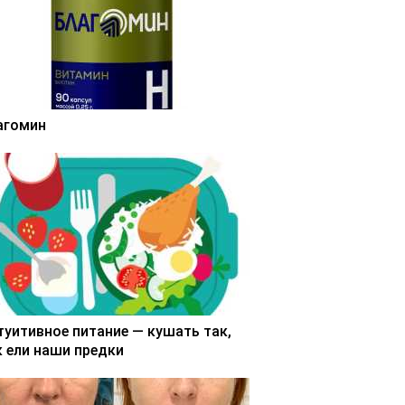
агомин
туитивное питание — кушать так,
к ели наши предки