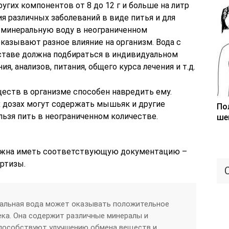
угих компонентов от 8 до 12 г и больше на литр
я различных заболеваний в виде питья и для
 минеральную воду в неограниченном
казывают разное влияние на организм. Вода с
ставе должна подбираться в индивидуальном
я, анализов, питания, общего курса лечения и т.д.
еств в организме способен навредить ему.
 дозах могут содержать мышьяк и другие
По
ьзя пить в неограниченном количестве.
ше
олжна иметь соответствующую документацию –
ртизы.
ральная вода может оказывать положительное
ека. Она содержит различные минералы и
пособствуют улучшению обмена веществ и