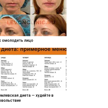
к омолодить лицо
емлевская диета — худейте в
овольствие