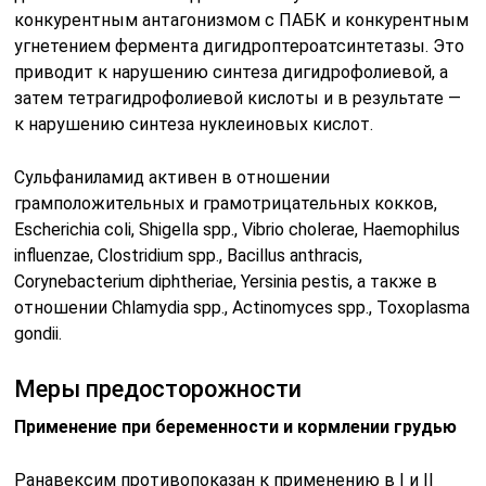
конкурентным антагонизмом с ПАБК и конкурентным
угнетением фермента дигидроптероатсинтетазы. Это
приводит к нарушению синтеза дигидрофолиевой, а
затем тетрагидрофолиевой кислоты и в результате —
к нарушению синтеза нуклеиновых кислот.
Сульфаниламид активен в отношении
грамположительных и грамотрицательных кокков,
Escherichia coli, Shigella spp., Vibrio cholerae, Haemophilus
influenzae, Clostridium spp., Bacillus anthracis,
Corynebacterium diphtheriae, Yersinia pestis, а также в
отношении Chlamydia spp., Actinomyces spp., Toxoplasma
gondii.
Меры предосторожности
Применение при беременности и кормлении грудью
Ранавексим противопоказан к применению в I и II