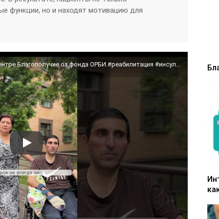
е функции, но и находят мотивацию для
2 инсульта за 6 месяцев. Реабилитация в центре Благополучие от фонда ОРБИ.#реабилитация #инсульт
Бл
Ин
ка