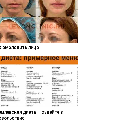
к омолодить лицо
емлевская диета — худейте в
овольствие