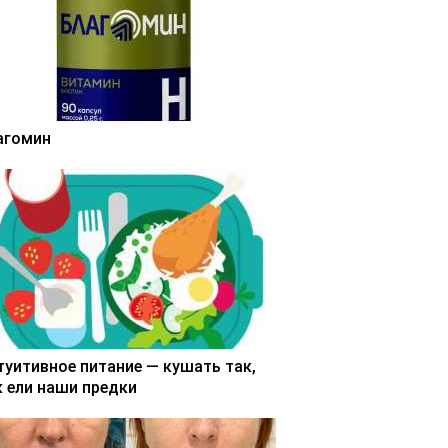
агомин
туитивное питание — кушать так,
к ели наши предки