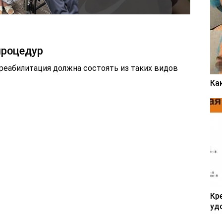
процедур
 реабилитация должна состоять из таких видов
Ка
Кр
уд