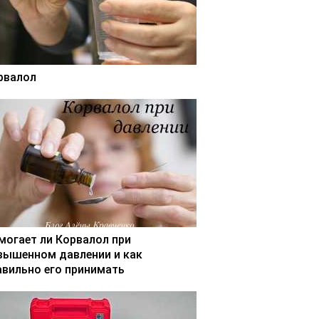
рвалол
могает ли Корвалол при
вышенном давлении и как
авильно его принимать