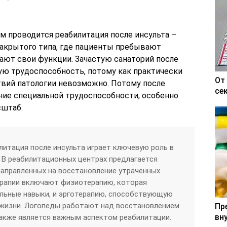
м проводится реабилитация после инсульта –
узакрытого типа, где пациенты пребывают
ают свои функции. Зачастую санаторий после
ю трудоспособность, потому как практически
От
твий патологии невозможно. Потому после
се
ие специальной трудоспособности, особенно
сштаб.
литация после инсульта играет ключевую роль в
 В реабилитационных центрах предлагается
направленных на восстановление утраченных
ерапии включают физиотерапию, которая
ельные навыки, и эрготерапию, способствующую
 жизни. Логопеды работают над восстановлением
Пр
вн
также является важным аспектом реабилитации.