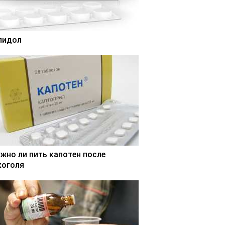
лидол
жно ли пить капотен после
коголя