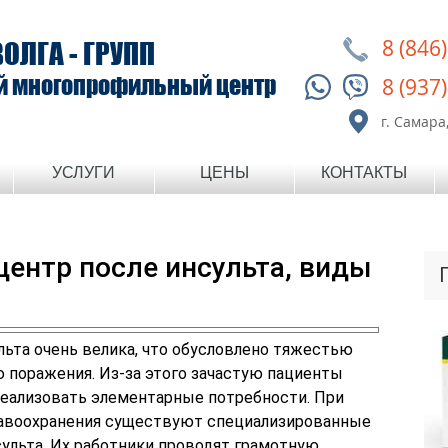
8 (846
ВОЛГА - ГРУПП
й многопрофильный центр
8 (937
г. Самара,
УСЛУГИ
ЦЕНЫ
КОНТАКТЫ
ентр после инсульта, виды
льта очень велика, что обусловлено тяжестью
ю поражения. Из-за этого зачастую пациенты
 реализовать элементарные потребности. При
равоохранения существуют специализированные
сульта. Их работники проводят грамотную