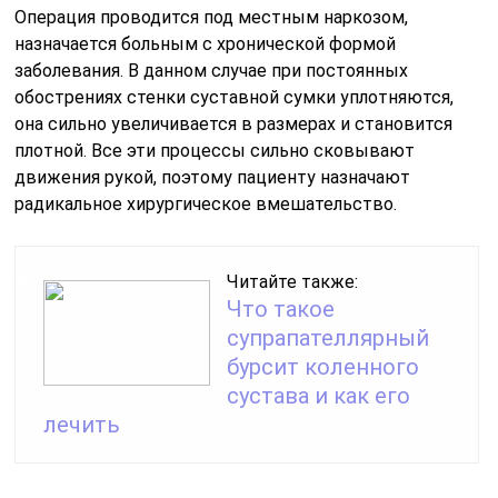
При бурсэктомии полностью удаляют суставную
сумку, накладывают шину на локоть и
обеспечивают полный покой несколько дней
. В
восстановительный период образуется новая бурса на
месте прежней, таким образом, у больного
восстанавливается подвижность сустава. Швы
снимают на 5-7 день, после операции принимают
антибиотики и противовоспалительные средства.
В каких случаях при травме
возможно лечение локтя в
домашних условиях
Нередко пациенты прибегают к лечению бурсита в