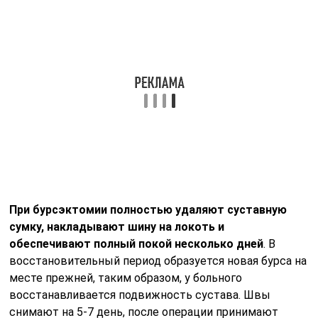
домашних условиях. Народную медицину допускается
использовать при неосложненных формах
заболевания (если не диагностирована гнойная или
геморрагическая форма).
Популярностью пользуются следующие средства:
настои и отвары из лекарственных растений (липа,
подорожник, календула, лопух и т.д.). Они помогают
снять воспаление и отеки. Пьют по 0,5 стакана не
менее 3 раз в день;
чай из сельдерея употреблять по 2 раза в день в
течение 2-х недель;
компрессы из свеклы, картошки или капусты;
ванночки с хвоей;
массажа с использованием эфирных масел
эвкалипта или лаванды.