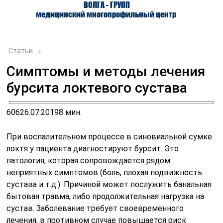
ВОЛГА - ГРУПП
медицинский многопрофильный центр
Статьи
›
Симптомы и методы лечения
бурсита локтевого сустава
О ЦЕНТРЕ
ВРАЧИ
УСЛУГИ
606
26.07.2019
8 мин.
При воспалительном процессе в синовиальной сумке
локтя у пациента диагностируют бурсит. Это
патология, которая сопровождается рядом
неприятных симптомов (боль, плохая подвижность
сустава и т.д.). Причиной может послужить банальная
бытовая травма, либо продолжительная нагрузка на
сустав. Заболевание требует своевременного
лечения, в противном случае повышается риск