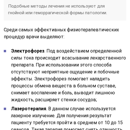
снимает воспаление и боль, выводит лишнюю
жидкость, расширяет стенки сосудов;
Лазеротерапия
. В данном случае используется
лазерное излучение. Для получения результат
пациенту требуется пройти в среднем от 10 до 15
сеансов. Такая терапия помогает снять отечность
и воспаление, запускает процесс регенерации в
тканях, улучшает кровообращение;
Ударно-волновая терапия
. На больной участков
воздействуют инфразвуком. Он оказывает
противовоспалительный эффект, снижает
количество скопившейся жидкости, увеличивает
подвижность больного сустава. Самым главным
преимуществом этого метода является полная
безопасность и быстрый результат;
УВЧ-терапия
. На воспаленную бурсу действуют
электромагнитными излучениями.