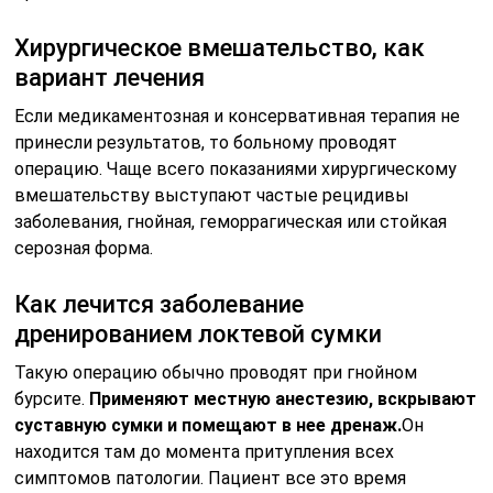
дренированием локтевой сумки
Такую операцию обычно проводят при гнойном
бурсите.
Применяют местную анестезию, вскрывают
суставную сумки и помещают в нее дренаж.
Он
находится там до момента притупления всех
симптомов патологии. Пациент все это время
находится в условиях стационара, скопившуюся
жидкость в дренаже периодически откачивают.
Помогает ли избавиться от бурсита
пункция синовиальной сумки
Назначается пациентам с острым бурситом. Операция
включает в себя удаление гнойного содержимого
бурсы, ее тщательная промывка. Важно отметить, что
такую процедуру требуется провести несколько раз,
чтобы полностью вымыть гной из полости. Пункцию
проводят на фоне приме антибактериальных
препаратов и кортикостероидов. Хирургическое