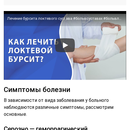
Лечение бурсита локтевого сустава #больвсуставах #больвлокте #бурсит #zdravclinic
Симптомы болезни
В зависимости от вида заболевания у больного
наблюдаются различные симптомы, рассмотрим
основные.
Серозно — геморрагический