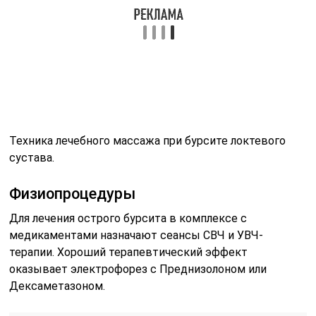
Для лечения острого бурсита в комплексе с
медикаментами назначают сеансы СВЧ и УВЧ-
терапии. Хороший терапевтический эффект
оказывает электрофорез с Преднизолоном или
Дексаметазоном.
Подобные методы лечения не используют для
гнойной или геморрагической формы патологии.
Среди самых эффективных физиотерапевтических
процедур врачи выделяют:
Электрофорез
. Под воздействием определенной
силы тока происходит всасывание лекарственного
препарата. При использовании этого способа
отсутствуют неприятные ощущение и побочные
эффекты. Электрофорез помогает наладить
процессы обмена веществ в больном суставе,