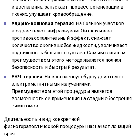
Преимуществом этой процедуры является
возможность ее применения на стадии обострения
симптомов.
Длительность и вид конкретной
физиотерапевтической процедуры назначает лечащий
врач.
Хирургическое вмешательство, как
вариант лечения
Если медикаментозная и консервативная терапия не
принесли результатов, то больному проводят
операцию. Чаще всего показаниями хирургическому
вмешательству выступают частые рецидивы
заболевания, гнойная, геморрагическая или стойкая
серозная форма.
Как лечится заболевание