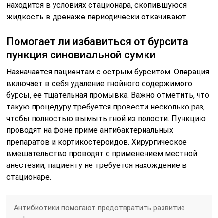
вмешательство проводят с применением местной
анестезии, пациенту не требуется нахождение в
стационаре.
Антибиотики помогают предотвратить развитие
инфекционного процесса, а кортикостероиды –
снимают воспаление. Помимо этого могут назначать
местные спазмолитики.
Бурсэктомия и период восстановления
Операция проводится под местным наркозом,
назначается больным с хронической формой
заболевания. В данном случае при постоянных
обострениях стенки суставной сумки уплотняются,
она сильно увеличивается в размерах и становится
плотной. Все эти процессы сильно сковывают
движения рукой, поэтому пациенту назначают