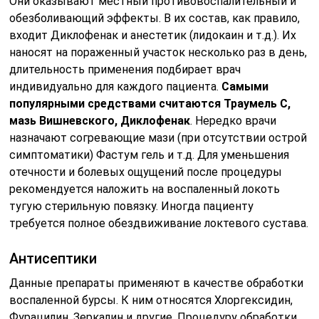
Они оказывают местный противовоспалительный и
обезболивающий эффекты. В их состав, как правило,
входит Диклофенак и анестетик (лидокаин и т.д.). Их
наносят на пораженный участок несколько раз в день,
длительность применения подбирает врач
индивидуально для каждого пациента.
Самыми
популярными средствами считаются Траумель С,
мазь Вишневского, Диклофенак
. Нередко врачи
назначают согревающие мази (при отсутствии острой
симптоматики) Фастум гель и т.д. Для уменьшения
отечности и болевых ощущений после процедуры
рекомендуется наложить на воспаленный локоть
тугую стерильную повязку. Иногда пациенту
требуется полное обездвиживание локтевого сустава.
Антисептики
Данные препараты применяют в качестве обработки
воспаленной бурсы. К ним относятся Хлоргексидин,
Фурацилин, Зеркалин и другие. Процедуру обработки