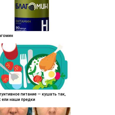
агомин
туитивное питание — кушать так,
к ели наши предки