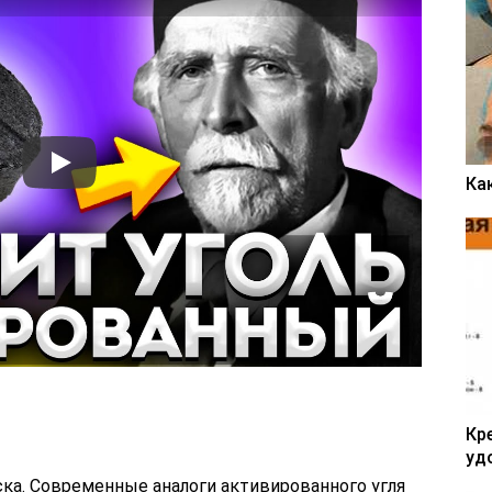
Ка
Кр
уд
ка. Современные аналоги активированного угля