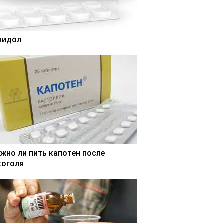
лидол
жно ли пить капотен после
коголя