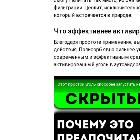
смогут впитать так много, но они 
фильтрации. Цеолит, исключительн
который встречается в природе.
Что эффективнее активир
Благодаря простоте применения, в
действия, Полисорб явно сильнее у
современным и эффективным средс
активированный уголь в аутсайдера
Этот простой уголь способен запустить 