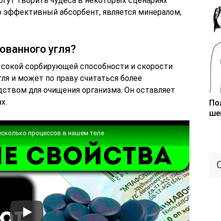
могут творить чудеса в некоторых сценариях
о эффективный абсорбент, является минералом,
ованного угля?
ысокой сорбирующей способности и скорости
гля и может по праву считаться более
твом для очищения организма. Он оставляет
х.
По
ше
несколько процессов в нашем теле