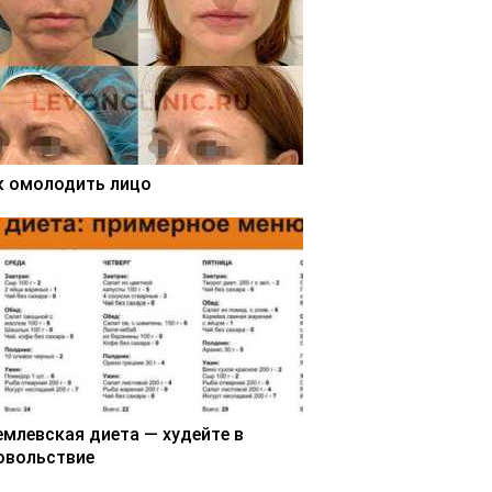
к омолодить лицо
емлевская диета — худейте в
овольствие