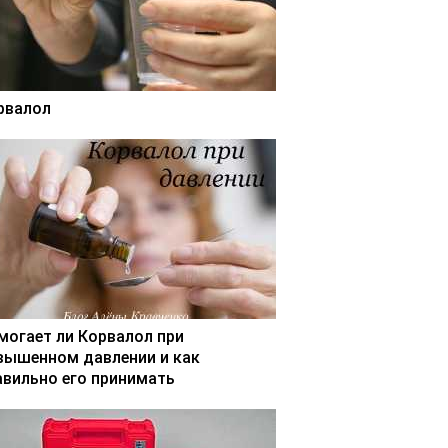
рвалол
могает ли Корвалол при
вышенном давлении и как
авильно его принимать