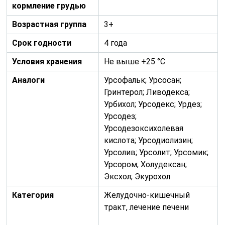
кормление грудью
Возрастная группа
3+
Срок годности
4 года
Условия хранения
Не выше +25 °C
Аналоги
Урсофальк; Урсосан;
Гринтерол; Ливодекса;
Урбихол; Урсодекс; Урдез;
Урсодез;
Урсодезоксихолевая
кислота; Урсодиолизин;
Урсолив; Урсолит; Урсомик;
Урсором; Холудексан;
Эксхол; Экурохол
Категория
Желудочно-кишечный
тракт, лечение печени