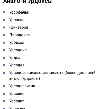
Аналоги Урдоксы
Урсофальк
Урсосан
Гринтерол
Ливодекса
Урбихол
Урсодекс
Урдез
Урсодез
Урсодезоксихолевая кислота (более дешевый
аналог Урдоксы)
Урсодиолизин
Урсолив
Урсолит
Урсомик