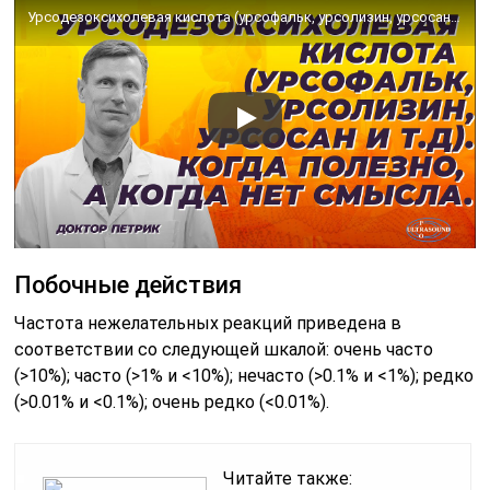
Урсодезоксихолевая кислота (урсофальк, урсолизин, урсосан и т.д). Когда полезно, а когда нет смысла.
Побочные действия
Частота нежелательных реакций приведена в
соответствии со следующей шкалой: очень часто
(>10%); часто (>1% и <10%); нечасто (>0.1% и <1%); редко
(>0.01% и <0.1%); очень редко (<0.01%).
Читайте также: