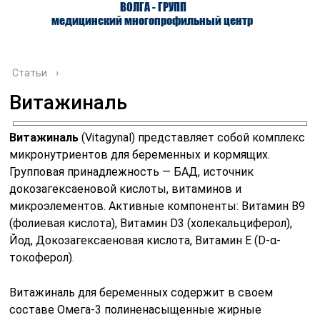
ВОЛГА - ГРУПП
медицинский многопрофильный центр
Статьи
›
Витажиналь
О ЦЕНТРЕ
ВРАЧИ
УСЛУГИ
Витажиналь
(Vitagynal) представляет собой комплекс
микронутриентов для беременных и кормящих.
Групповая принадлежность — БАД, источник
докозагексаеновой кислоты, витаминов и
микроэлементов. Активные компоненты: Витамин B9
(фолиевая кислота), Витамин D3 (холекальциферол),
Йод, Докозагексаеновая кислота, Витамин E (D-α-
токоферол).
Витажиналь для беременных содержит в своем
составе Омега-3 полиненасыщенные жирные