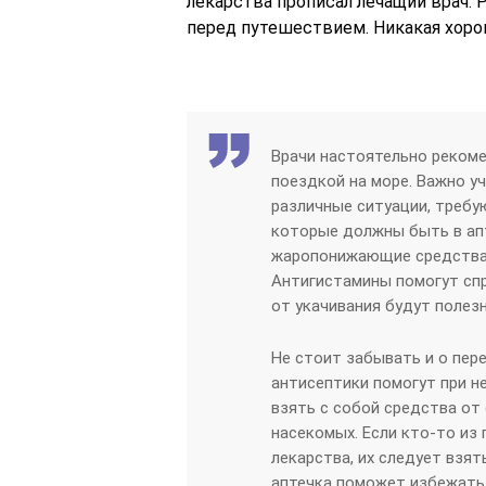
лекарства прописал лечащий врач
перед путешествием. Никакая хоро
Врачи настоятельно реком
поездкой на море. Важно у
различные ситуации, треб
которые должны быть в ап
жаропонижающие средства,
Антигистамины помогут спр
от укачивания будут полез
Не стоит забывать и о пер
антисептики помогут при н
взять с собой средства от
насекомых. Если кто-то из
лекарства, их следует взя
аптечка поможет избежать