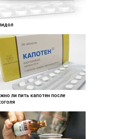
лидол
жно ли пить капотен после
коголя