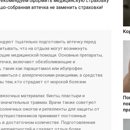
. Рекомендуем оформить медицинскую страховку
шо-собранная аптечка не заменить страховки!
Ко
ендуют тщательно подготовить аптечку перед
читывать, что на отдыхе могут возникнуть
ующие медицинской помощи. Основные препараты,
течке, включают обезболивающие и
 такие как парацетамол или ибупрофен.
авиться с аллергическими реакциями, а средства
ны тем, кто страдает от морской болезни.
евязочных материалах: бинты, пластыри и
По
езначительных травмах. Врачи также советуют
по
 солнечных ожогов и репелленты для защиты от
пр
 путешественников принимает постоянные
ть в достаточном количестве. Подготовленная
 неприятностей и сделает отдых более