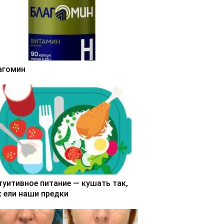
агомин
туитивное питание — кушать так,
к ели наши предки