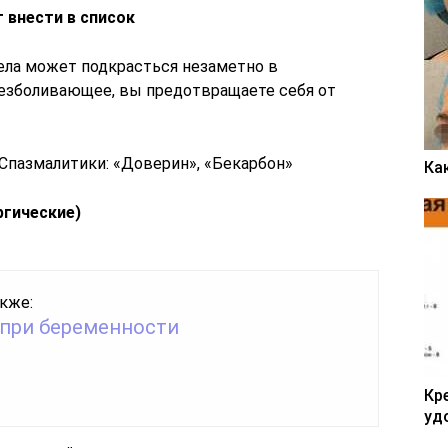
т внести в список
ела может подкрасться незаметно в
езболивающее, вы предотвращаете себя от
. Спазмалитики: «Доверин», «Бекарбон»
Ка
ргические)
кже:
 при беременности
Кр
уд