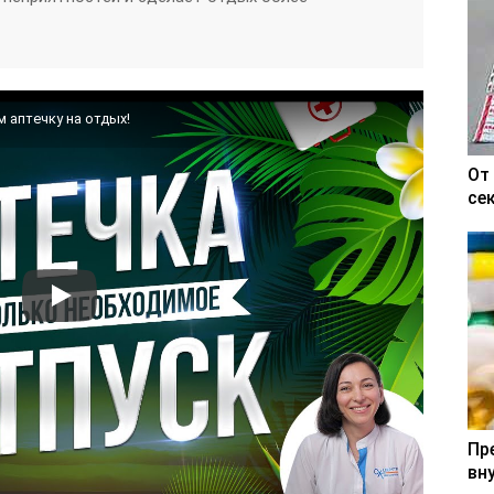
 аптечку на отдых!
От
се
Пр
вн