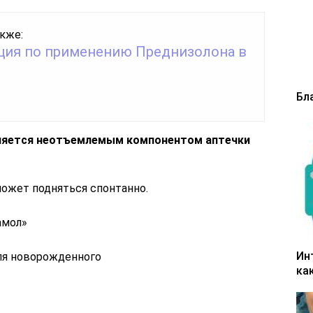
кже:
ция по применению Преднизолона в
Бл
ляется неотъемлемым компонентом аптечки
ожет подняться спонтанно.
амол»
Ин
ка