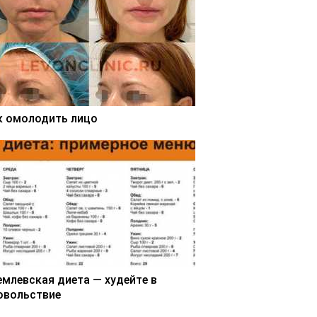
к омолодить лицо
емлевская диета — худейте в
овольствие