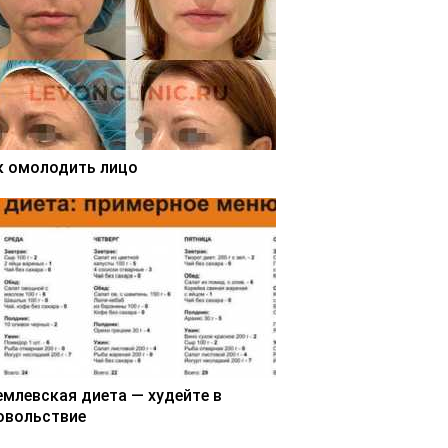
к омолодить лицо
емлевская диета — худейте в
овольствие