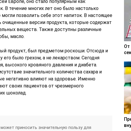
сей Европе, оно стало популярным как
к. В течение многих лет оно было настолько
 могли позволить себе этот напиток. В настоящее
ь очищенные версии продукта, которые содержат
ельных веществ. Также доступны различные
обы, масло.
От
ный продукт, был предметом роскоши. Отсюда и
се
 его было грехом, а не лекарством. Сегодня
, высокого кровяного давления и диабета.
исутствие значительного количества сахара и
ые негативно влияют на здоровье. Именно
ают своих пациентов от чрезмерного
их шоколад.
Пр
вн
 может приносить значительную пользу для