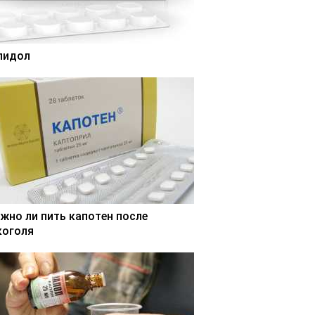
лидол
жно ли пить капотен после
коголя