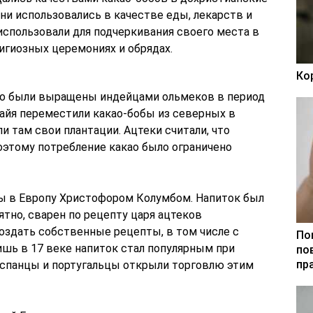
они использовались в качестве еды, лекарств и
использовали для подчеркивания своего места в
лигиозных церемониях и обрядах.
Ко
ао были выращены индейцами ольмеков в период
 майя переместили какао-бобы из северных в
 там свои плантации. Ацтеки считали, что
оэтому потребление какао было ограничено
ы в Европу Христофором Колумбом. Напиток был
ятно, сварен по рецепту царя ацтеков
здать собственные рецепты, в том числе с
По
ишь в 17 веке напиток стал популярным при
по
пр
 испанцы и португальцы открыли торговлю этим