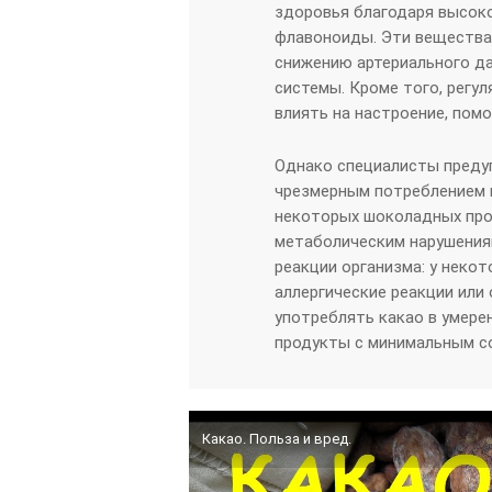
здоровья благодаря высок
флавоноиды. Эти вещества
снижению артериального д
системы. Кроме того, регу
влиять на настроение, помо
Однако специалисты преду
чрезмерным потреблением к
некоторых шоколадных прод
метаболическим нарушения
реакции организма: у неко
аллергические реакции или
употреблять какао в умере
продукты с минимальным с
Какао. Польза и вред.