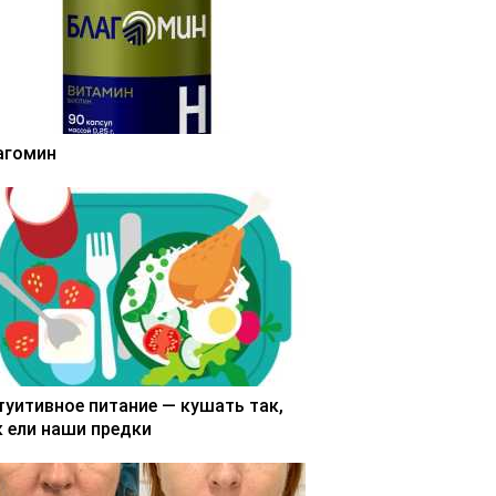
агомин
туитивное питание — кушать так,
к ели наши предки