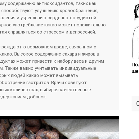
ому содержанию антиоксидантов, таких как
 способствуют улучшению кровообращения,
авления и укреплению сердечно-сосудистой
лярное употребление какао может положительно
гая справляться со стрессом и депрессией.
преждают о возможном вреде, связанном с
акао. Высокое содержание сахара и жиров в
уктах может привести к набору веса и другим
По
м. Также важно учитывать индивидуальные
ше
торых людей какао может вызывать
 обострение гастритов. Врачи советуют
нных количествах, выбирая качественные
одержанием добавок.