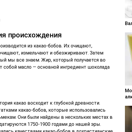
Ва
рия происхождения
оизводится из какао-бобов. Их очищают,
очищают, измельчают и обезжиривают. Затем
ый мы все знаем. Жир, который получается во
ет собой масло — основной ингредиент шоколада
Мо
ал
тория какао восходит к глубокой древности.
татками какао-бобов, которые использовались
мекам. Они были найдены в нескольких местах в
датируются 1750-1900 годами до нашей эры.
ались качествами какао-бобов в дохристианские