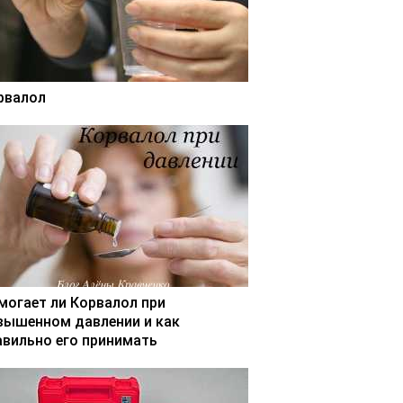
рвалол
могает ли Корвалол при
вышенном давлении и как
авильно его принимать