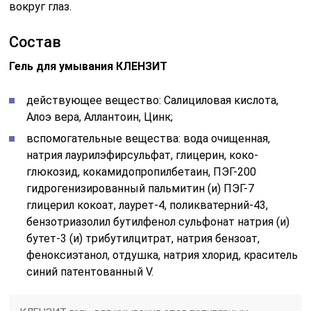
вокруг глаз.
Состав
Гель для умывания КЛЕНЗИТ
действующее вещество: Салициловая кислота,
Алоэ вера, Аллантоин, Цинк;
вспомогательные вещества: вода очищенная,
натрия лаурилэфирсульфат, глицерин, коко-
глюкозид, кокамидопропилбетаин, ПЭГ-200
гидрогенизированный пальмитин (и) ПЭГ-7
глицерил кокоат, лаурет-4, поликватерний-43,
бензотриазолил бутилфенол сульфонат натрия (и)
бутет-3 (и) трибутилцитрат, натрия бензоат,
феноксиэтанол, отдушка, натрия хлорид, краситель
синий патентованный V.