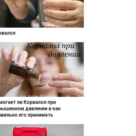
рвалол
могает ли Корвалол при
вышенном давлении и как
авильно его принимать