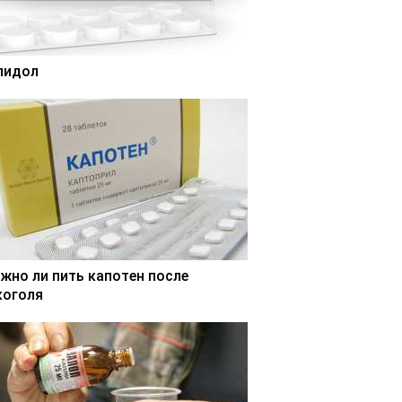
лидол
жно ли пить капотен после
коголя