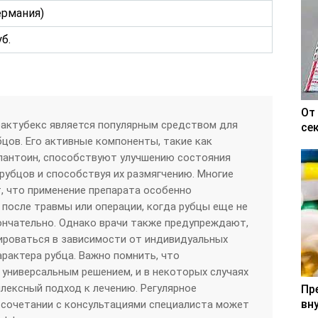
ермания)
уб.
От
рактубекс является популярным средством для
се
бцов. Его активные компоненты, такие как
аллантоин, способствуют улучшению состояния
рубцов и способствуя их размягчению. Многие
, что применение препарата особенно
 после травмы или операции, когда рубцы еще не
ончательно. Однако врачи также предупреждают,
ироваться в зависимости от индивидуальных
арактера рубца. Важно помнить, что
 универсальным решением, и в некоторых случаях
ексный подход к лечению. Регулярное
Пр
вн
 сочетании с консультациями специалиста может