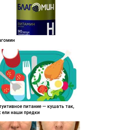
агомин
туитивное питание — кушать так,
к ели наши предки