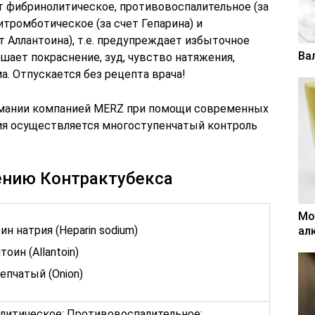
 фибринолитическое, противовоспалительное (за
итромботическое (за счет Гепарина) и
т Аллантоина), т.е. предупреждает избыточное
Ва
шает покраснение, зуд, чувство натяжения,
. Отпускается без рецепта врача!
рмании компанией MERZ при помощи современных
ния осуществляется многоступенчатый контроль
ению Контрактубекса
Мо
ин натрия (Heparin sodium)
ал
тоин (Allantoin)
епчатый (Onion)
литическое; Противовоспалительное;