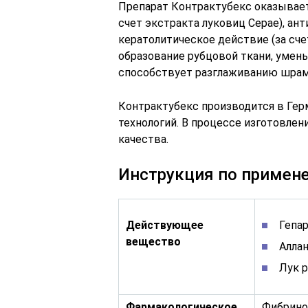
Препарат Контрактубекс оказывает
счет экстракта луковиц Серае), ант
кератолитическое действие (за сче
образование рубцовой ткани, умень
способствует разглаживанию шрама
Контрактубекс производится в Ге
технологий. В процессе изготовле
качества.
Инструкция по примен
Действующее
Гепар
вещество
Аллан
Лук р
Фармакологическое
Фибрино