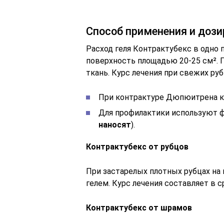
Способ применения и доз
Расход геля Контрактубекс в одно 
поверхность площадью 20-25 см². П
ткань. Курс лечения при свежих руб
При контрактуре Дюпюитрена ку
Для профилактики используют ф
наносят
).
Контрактубекс от рубцов
При застарелых плотных рубцах на
гелем. Курс лечения составляет в с
Контрактубекс от шрамов