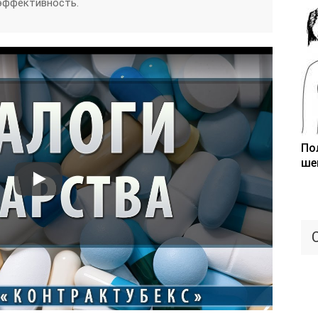
 эффективность.
По
ше