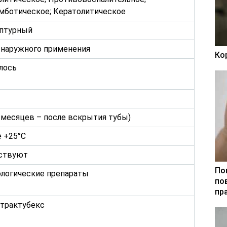
мботическое; Кератолитическое
птурный
я наружного применения
Ко
лось
6 месяцев – после вскрытия тубы)
 +25°С
ствуют
По
логические препараты
по
пр
нтрактубекс