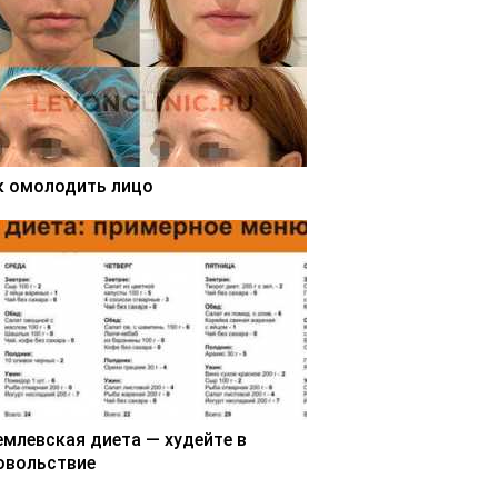
к омолодить лицо
емлевская диета — худейте в
овольствие