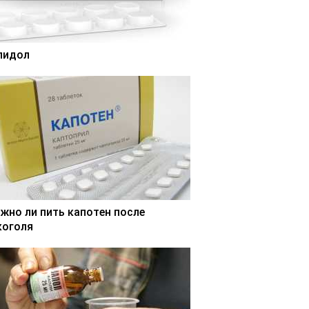
лидол
жно ли пить капотен после
коголя