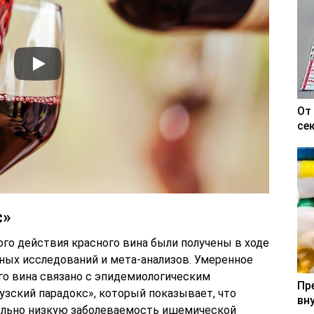
От
се
с»
го действия красного вина были получены в ходе
ых исследований и мета-анализов. Умеренное
го вина связано с эпидемиологическим
Пр
зский парадокс», который показывает, что
вн
ельно низкую заболеваемость ишемической