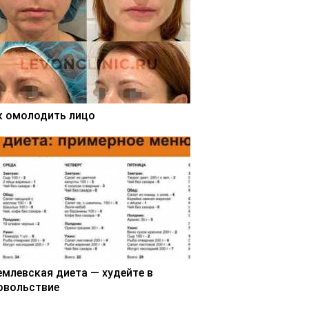
к омолодить лицо
емлевская диета — худейте в
овольствие