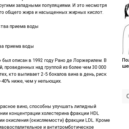
ругими западными популяциями. И это несмотря
ого общего жира и насыщенных жирных кислот.
ва приема воды
По
 был описан в 1992 году Рано де Лоржерилем. В
ше
, проведенных над группой из более чем 30 000
тех, кто выпивает 2-5 бокалов вина в день, риск
-40% ниже, чем у непьющих.
красное вино, способны улучшать липидный
ении концентрации холестерина фракции HDL
ии окисления (окисляемости) фракции LDL. Кроме
тивовоспалительное и антитромботическое