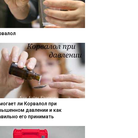
рвалол
могает ли Корвалол при
вышенном давлении и как
авильно его принимать