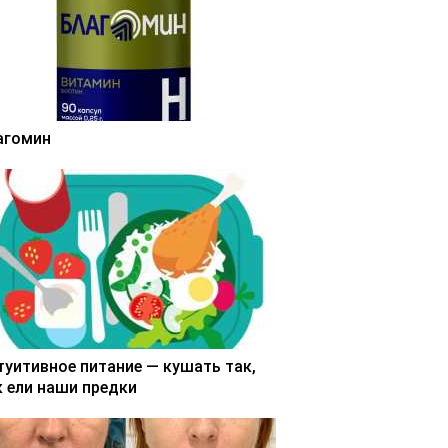
агомин
туитивное питание — кушать так,
к ели наши предки