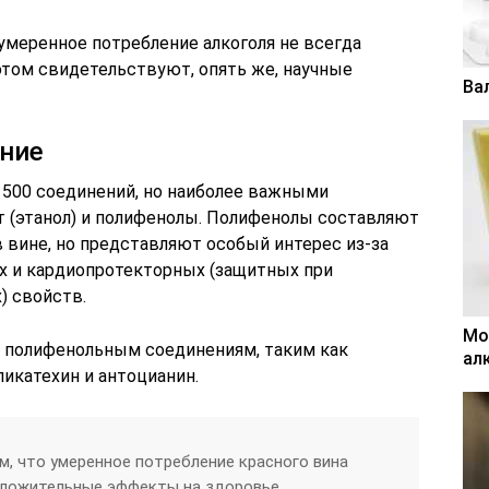
умеренное потребление алкоголя не всегда
 этом свидетельствуют, опять же, научные
Ва
ение
 500 соединений, но наиболее важными
т (этанол) и полифенолы. Полифенолы составляют
 вине, но представляют особый интерес из-за
х и кардиопротекторных (защитных при
) свойств.
Мо
 полифенольным соединениям, таким как
ал
пикатехин и антоцианин.
м, что умеренное потребление красного вина
ложительные эффекты на здоровье.