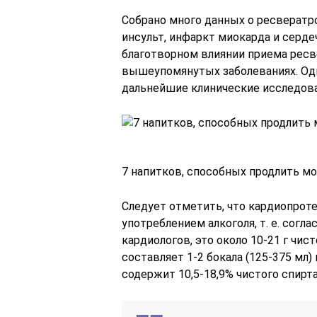
Собрано много данных о ресвератро
инсульт, инфаркт миокарда и серд
благотворном влиянии приема ресв
вышеупомянутых заболеваниях. Од
дальнейшие клинические исследова
7 напитков, способных продлить м
Следует отметить, что кардиопро
употреблением алкоголя, т. е. сог
кардиологов, это около 10-21 г чист
составляет 1-2 бокала (125-375 мл)
содержит 10,5-18,9% чистого спирта