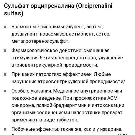
Сульфат орципреналина (Orciprcnalini
sulfas)
Возможные синонимы: алупент, алотек,
дозалупент, новасмазол, астмопент, астор,
метапротеренолсульфат.
Фармакологическое действие: смешанная
стимуляция бета-адренорецепторов, улучшение
атриовентрикулярной проводимости.
При каких патологиях эффективен. Любые
нарушения атриовентрикулярной проводимости/
Особые указания. Медленное внутривенное или
подкожное введение. При профилактике АСМ-
синдрома, полной брадиаритмии и интоксикации
организма соединениями наперстянки препарат
применяют в виде таблеток.
Побочные эффекты: такие же, как и у изадрина.