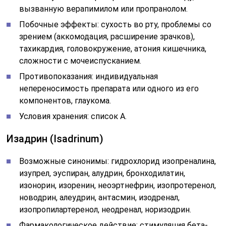
вызванную верапимилом или пропранолом.
Побочные эффекты: сухость во рту, проблемы со
зрением (аккомодация, расширение зрачков),
тахикардия, головокружение, атония кишечника,
сложности с мочеиспусканием.
Противопоказания: индивидуальная
непереносимость препарата или одного из его
компонентов, глаукома.
Условия хранения: список А.
Изадрин (Isadrinum)
Возможные синонимы: гидрохлорид изопреналина,
изупрел, эуспиран, алудрин, бронходилатин,
изонорин, изоренин, неоэртнефрин, изопротеренол,
новодрин, алеудрин, антасмин, изодренал,
изопропилартеренол, неодренал, норизодрин.
Фармакологическое действие: стимуляция бета-