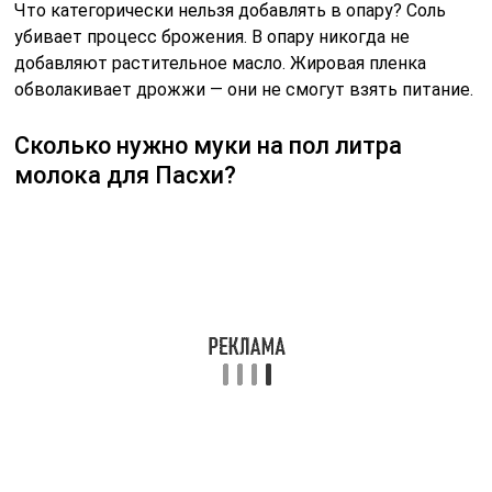
кулича?
Пасхальный кулич. Заводим на 500 мл молока. Сначала
берём стакан молока и добавляем 1 пачку дрожжей
(12 гр) и полстакана муки, хорошо размешиваем и
оставляем на 15 мин. Дальше добавляем 30 гр
подсолнечного масла и 70 гр сливочного масла.
Советы
СОВЕТ №1
Используйте свежие ингредиенты. Для достижения
наилучшего вкуса и текстуры кулича обязательно
выбирайте свежие яйца, молоко и муку. Это
значительно повлияет на конечный результат и
сделает ваш кулич более ароматным и воздушным.