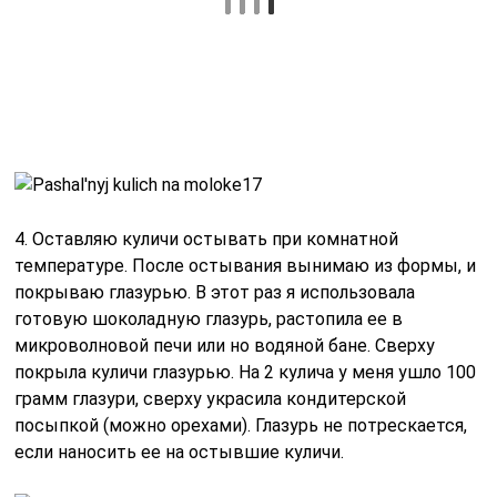
микроволновой печи или но водяной бане. Сверху
покрыла куличи глазурью. На 2 кулича у меня ушло 100
грамм глазури, сверху украсила кондитерской
посыпкой (можно орехами). Глазурь не потрескается,
если наносить ее на остывшие куличи.
Пасхальный кулич на молоке — это не просто
угощение, а настоящая традиция, которая
объединяет семьи в светлый праздник Пасхи. Многие
хозяйки отмечают, что именно молоко придаёт куличу
особую нежность и воздушность. Рецепты
варьируются от классических до современных, и
каждый из них имеет свои секреты. Некоторые
добавляют в тесто изюм и орехи, другие — цедру
лимона или апельсина для аромата.
Люди делятся своими впечатлениями о том, как кулич,