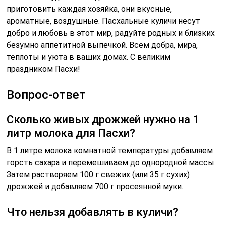
Ингредиенты: ✅️ Молоко коровье 0,5 л (пожирнее). ✅️
Мука 1 кг 600 г (больше полтора кг). Для ОЧЕНЬ
мягкого теста.
Сколько муки на 500 мл молока для