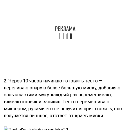
4. Обминаю тесто, распределяю по формам на 1/4, так
как оно хорошо поднимется, оставляю в теплом
месте. Ставлю на 10 минут в разогретую духовку при
150 градусах, при приоткрытой дверке. Затем дверку
закрываю, и перевожу духовку на 180 градусов.
5. Куличи выпекала в течение 50 минут, готовность
проверяла лучинкой.
Остывшие куличи покрыла глазурью, вот такая
вкусная выпечка получилась, она чем-то схожа с
ромовой бабой.