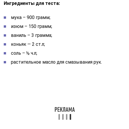
добавляю яйца, теплое сливочное масло, взбиваю
миксером до полного растворения. В отдельную
миску вливаю теплое топленое молоко, соединяю с
живыми дрожжами, затем добавляю в яичную смесь,
взбиваю массу миксером. На этом вечерняя работа
закончена, миску с опарой накрываю пленкой,
оставляю на 8-12 часов бродить.