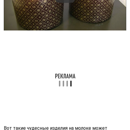
Вопрос-ответ
Сколько живых дрожжей нужно на 1
литр молока для Пасхи?
В 1 литре молока комнатной температуры добавляем
горсть сахара и перемешиваем до однородной массы.
Затем растворяем 100 г свежих (или 35 г сухих)
дрожжей и добавляем 700 г просеянной муки.
Что нельзя добавлять в куличи?
Что категорически нельзя добавлять в опару? Соль
убивает процесс брожения. В опару никогда не
добавляют растительное масло. Жировая пленка
обволакивает дрожжи — они не смогут взять питание.
Сколько нужно муки на пол литра
молока для Пасхи?