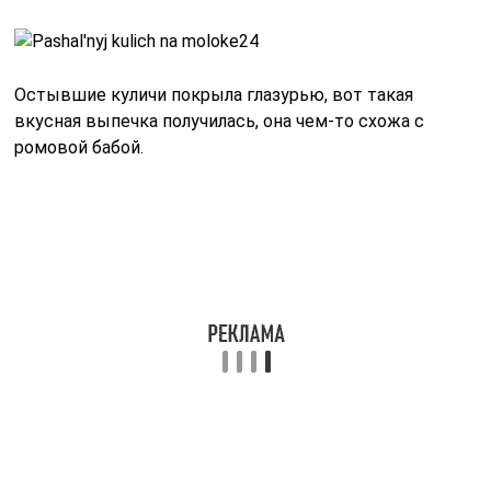
Самый легкий, доступный и вкусный рецепт
пасхальной выпечки. Кулич получается шикарным – с
невероятно мягким, воздушным и пышным тестом,
такой вы ни в одном магазине не купите.
<
Куличи “без Заморочек” Самый Простой Рецепт!