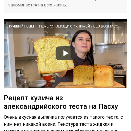
Рецепт кулича из
александрийского теста на Пасху
Очень вкусная выпечка получается из такого теста, с
ним нет никакой возни. Текстура теста жидкая и
мягкая, оно липнет к рукам, его обязательно нужно
хорошо вымешивать, лучше всего использовать
миксер. В комок александрийское тесто не
собирается. Сами куличи получаются влажными
пористыми, не плотными.
Ингредиенты для опары:
Топленое молоко — 375 мл;
сахар — 375 грамм;
сливочное масло – 180 грамм