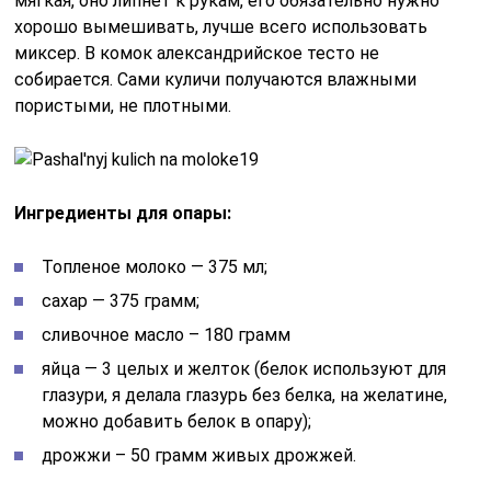
яйца — 3 целых и желток (белок используют для
глазури, я делала глазурь без белка, на желатине,
можно добавить белок в опару);
дрожжи – 50 грамм живых дрожжей.
Ингредиенты для теста:
мука – 900 грамм;
изюм – 150 грамм;
ваниль – 3 грамма;
коньяк — 2 ст.л;
соль – ½ ч.л;
растительное масло для смазывания рук.
Этапы приготовления:
1. Готовлю опару с вечера — в миску высыпаю сахар,