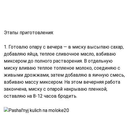
2. Через 10 часов начинаю готовить тесто —
переливаю опару в более большую миску, добавляю
соль и частями муку, каждый раз перемешиваю,
вливаю коньяк и ванилин. Тесто перемешиваю
миксером, руками его не получится приготовить, оно
получается пышное, отстает от краев миски.
3. В тесто добавляю изюм, еще несколько минут
вымешиваю. Беру большую миску, выкладываю туда
тесто, накрываю пленкой, оставляю в теплом месте
подходить. На это уйдет полтора часа.