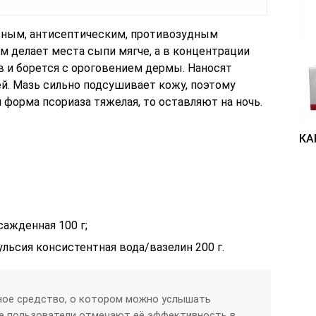
ьным, антисептическим, противозудным
м делает места сыпи мягче, а в концентрации
в и борется с ороговением дермы. Наносят
ней. Мазь сильно подсушивает кожу, поэтому
и форма псориаза тяжелая, то оставляют на ночь.
КА
ажденная 100 г;
льсия консистентная вода/вазелин 200 г.
ное средство, о котором можно услышать
е пользователи отмечают её эффективность в