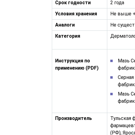
Срок годности
2 года
Условия хранения
Не выше +
Аналоги
Не сущес
Категория
Дерматоло
Инструкция по
Мазь С
применению (PDF)
фабрик
Серная
фабрик
Мазь С
фабрик
Производитель
Тульская 
фармацевт
(РФ); Яро