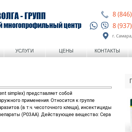
8 (846
ВОЛГА - ГРУПП
й многопрофильный центр
8 (937
г. Самара,
УСЛУГИ
ЦЕНЫ
КОНТАКТЫ
ment simplex) представляет собой
аружного применения. Относится к группе
разитов (в т.ч. чесоточного клеща), инсектициды
репараты (P03AA). Действующее вещество: Сера