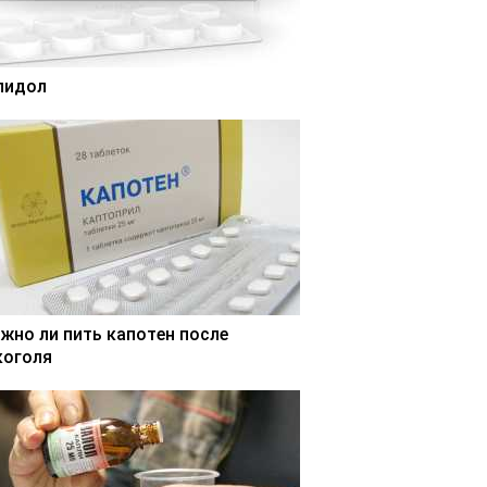
лидол
жно ли пить капотен после
коголя