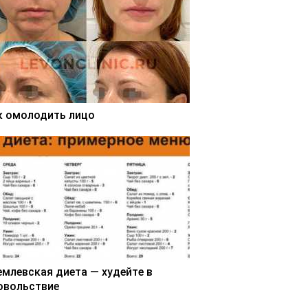
к омолодить лицо
емлевская диета — худейте в
овольствие