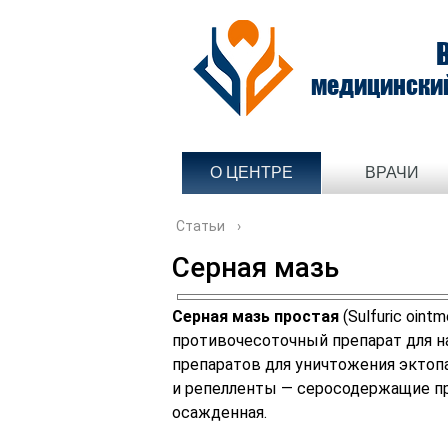
медицински
О ЦЕНТРЕ
ВРАЧИ
Статьи
›
Серная мазь
Серная мазь простая
(Sulfuric oint
противочесоточный препарат для н
препаратов для уничтожения эктопа
и репелленты — серосодержащие п
осажденная.