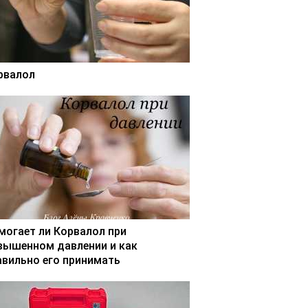
рвалол
могает ли Корвалол при
вышенном давлении и как
авильно его принимать