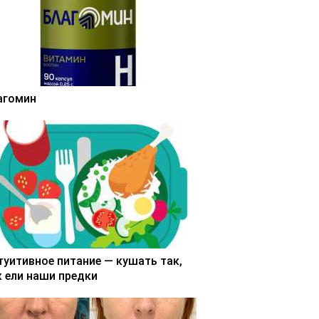
агомин
туитивное питание — кушать так,
к ели наши предки