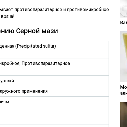
зывает противопаразитарное и противомикробное
 врача!
Ва
ению Серной мази
енная (Precipitated sulfur)
кробное; Противопаразитарное
турный
Мо
наружного применения
ал
ниям