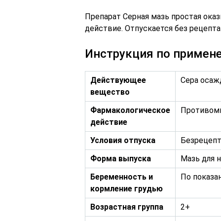
Препарат Серная мазь простая ока
действие. Отпускается без рецепта
Инструкция по примен
Действующее
Сера осажд
вещество
Фармакологическое
Противоми
действие
Условия отпуска
Безрецеп
Форма выпуска
Мазь для 
Беременность и
По показа
кормление грудью
Возрастная группа
2+