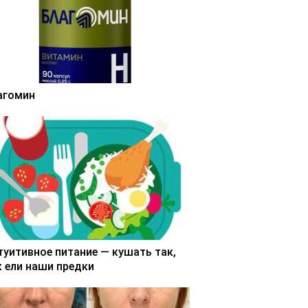
агомин
туитивное питание — кушать так,
к ели наши предки