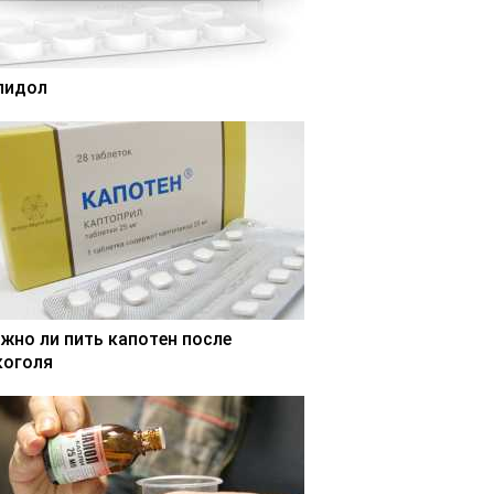
лидол
жно ли пить капотен после
коголя