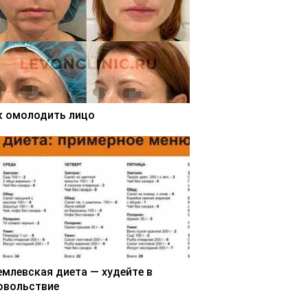
к омолодить лицо
емлевская диета — худейте в
овольствие