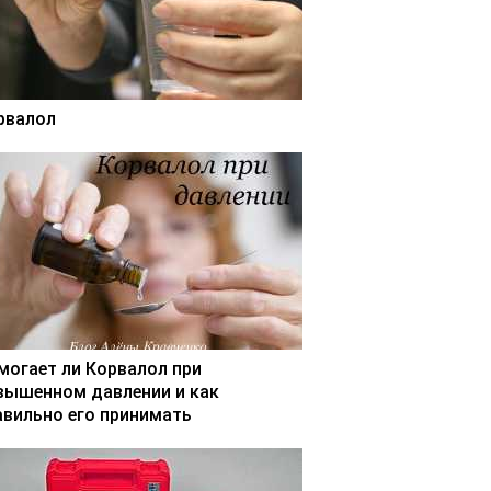
рвалол
могает ли Корвалол при
вышенном давлении и как
авильно его принимать