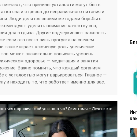
отмечают, что причины усталости могут быть
атка сна и стресса до неправильного питания и
зни. Люди делятся своими методами борьбы с
екомендуют уделять внимание качеству сна,
вия для отдыха. Другие подчеркивают важность
же если это всего лишь прогулка на свежем
Бл
ие также играет ключевую роль: увеличение
ктов может значительно повысить уровень
психическом здоровье — медитация и занятия
яжение. Важно помнить, что каждый организм
бе с усталостью могут варьироваться. Главное —
лу и находить то, что работает именно для вас.
роться с хронической усталостью? Симптомы + Лечение 📣
Ин
ка