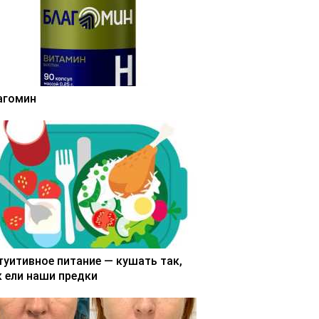
агомин
туитивное питание — кушать так,
к ели наши предки