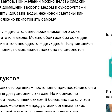
рвантов. При желании можно делать сладкий
я домашний творог с медом и сухофруктами,
ить, добавив воды, нежирной сметаны или
есложно приготовить самому.
ну — две столовые ложки лимонного сока,
Бл
те или марле. Можно обойтись без сока, дав
ии в течение одного — двух дней. Получившийся
ипения, помешивают, пока оно не свернется,
одуктов
ека его организм постепенно приспосабливался и
Ин
 для усвоения лактозы. Но и сейчас не
ка
осит «молочный сахар». В большинстве случаев
 кисломолочными продуктами организм таких
бы снабжать тело кальцием и полезными