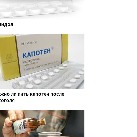
лидол
жно ли пить капотен после
коголя