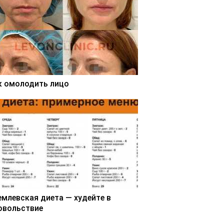
к омолодить лицо
емлевская диета — худейте в
овольствие