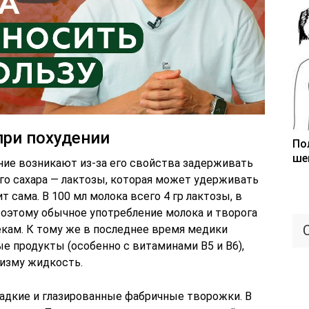
при похудении
По
ше
ние возникают из-за его свойства задерживать
ого сахара — лактозы, которая может удерживать
т сама. В 100 мл молока всего 4 гр лактозы, в
Поэтому обычное употребление молока и творога
кам. К тому же в последнее время медики
ые продукты (особенно с витаминами В5 и B6),
изму жидкость.
ладкие и глазированные фабричные творожки. В