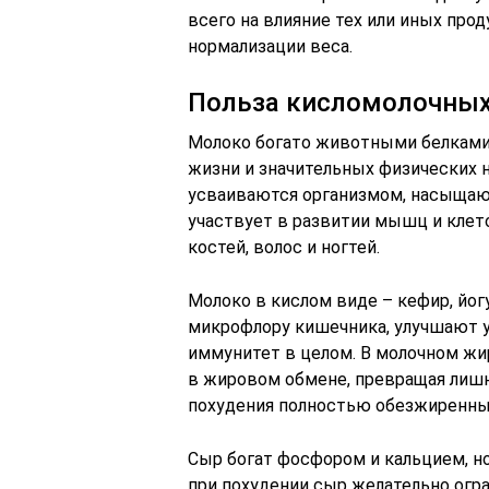
всего на влияние тех или иных прод
нормализации веса.
Польза кисломолочных
Молоко богато животными белками
жизни и значительных физических н
усваиваются организмом, насыщают
участвует в развитии мышц и клет
костей, волос и ногтей.
Молоко в кислом виде – кефир, йо
микрофлору кишечника, улучшают у
иммунитет в целом. В молочном жир
в жировом обмене, превращая лишн
похудения полностью обезжиренны
Сыр богат фосфором и кальцием, но
при похудении сыр желательно огр