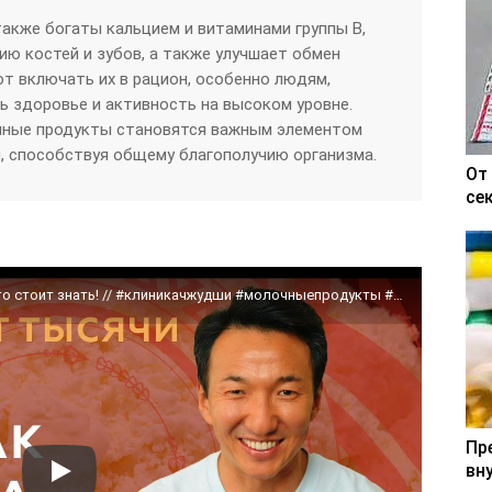
акже богаты кальцием и витаминами группы B,
ию костей и зубов, а также улучшает обмен
т включать их в рацион, особенно людям,
 здоровье и активность на высоком уровне.
чные продукты становятся важным элементом
, способствуя общему благополучию организма.
От
се
Польза и вред МОЛОЧНЫХ продуктов – это стоит знать! // #клиникачжудши #молочныепродукты #тибет
Пр
вн