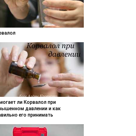
рвалол
могает ли Корвалол при
вышенном давлении и как
авильно его принимать