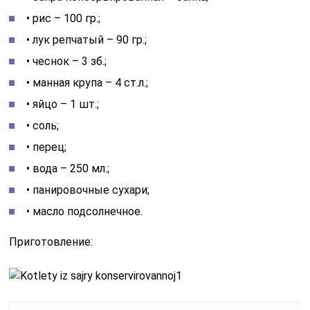
• рис – 100 гр.;
• лук репчатый – 90 гр.;
• чеснок – 3 зб.;
• манная крупа – 4 ст.л.;
• яйцо – 1 шт.;
• соль;
• перец;
• вода – 250 мл.;
• панировочные сухари;
• масло подсолнечное.
Приготовление: