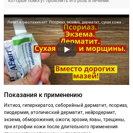
которые помогут прояснить его роль в лечении.
Лечит и омолаживает. Псориаз, экзема, дерматит, сухая кожа и морщины!
Показания к применению
Ихтиоз, гиперкератоз, себорейный дерматит, псориаз,
пиодермия, атопический дерматит, нейродермит,
экзема, обморожения, ожоги, эрозии, язвы, трещины,
при атрофии кожи после длительного применения