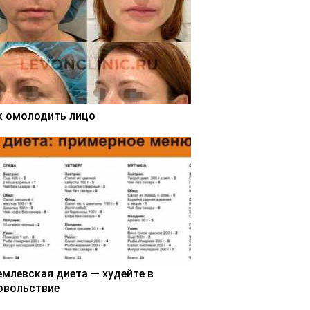
к омолодить лицо
емлевская диета — худейте в
овольствие