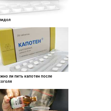
лидол
жно ли пить капотен после
коголя