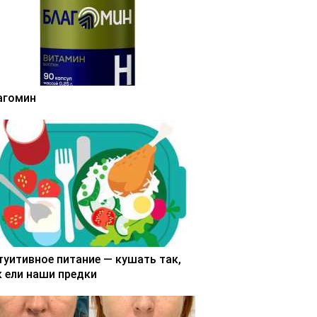
агомин
туитивное питание — кушать так,
к ели наши предки