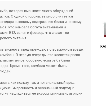
 рыба, которая вызывает много обсуждений
ктов. С одной стороны, ее мясо считается
лагодаря высокому содержанию белка и низкому
ают, что камбала богата витаминами и
амин B12, селен и фосфор, что делает ее
рового питания.
КА
рые эксперты предупреждают о возможном вреде,
камбалы. В первую очередь, это касается риска
елых металлов, особенно если рыба была
водах. Кроме того, камбала может быть
людей.
вать как пользу, так и потенциальный вред,
ационе. Умеренность и осознанный подход к
огут насладиться ее вкусом, минимизируя риски