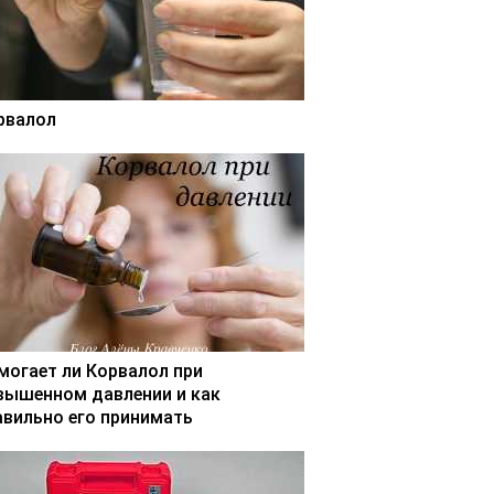
рвалол
могает ли Корвалол при
вышенном давлении и как
авильно его принимать