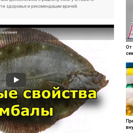
ти здоровья и рекомендации врачей.
показания
От
се
Пр
вн